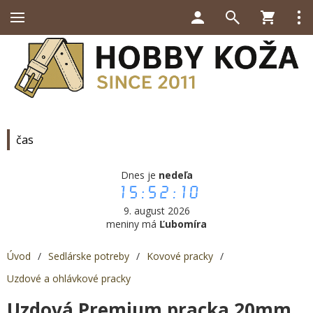
čas
Dnes je
nedeľa
15:52:10
9. august 2026
meniny má
Ľubomíra
Úvod
/
Sedlárske potreby
/
Kovové pracky
/
Uzdové a ohlávkové pracky
Uzdová Premium pracka 20mm