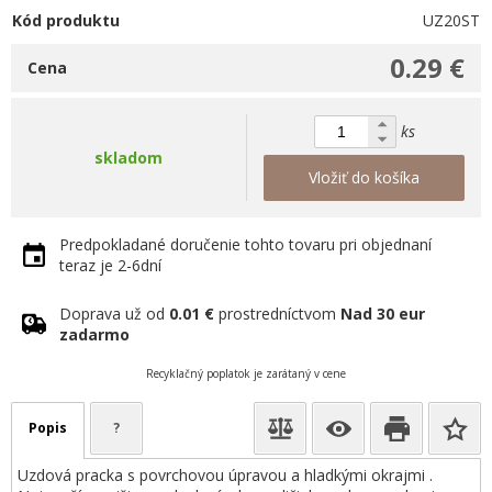
Kód produktu
UZ20ST
0.29 €
Cena
ks
skladom
Vložiť do košíka
Predpokladané doručenie tohto tovaru pri objednaní
teraz je 2-6dní
Doprava už od
0.01 €
prostredníctvom
Nad 30 eur
zadarmo
Recyklačný poplatok je zarátaný v cene
Popis
?
Uzdová pracka s povrchovou úpravou a hladkými okrajmi .