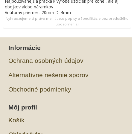
Najpoužívanejšia pracka k výrobe uzdičiek pre kone , ale aj
obojkov alebo náramkov .
Vnútorný priemer : 20mm D: 4mm
(vyhradzujeme si právo meniť tieto popisy a špecifikácie bez predošlého
upozornenia)
Informácie
Ochrana osobných údajov
Alternatívne riešenie sporov
Obchodné podmienky
Môj profil
Košík