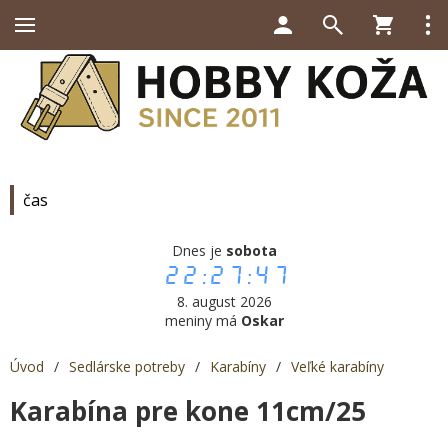
čas
Dnes je
sobota
22:27:47
8. august 2026
meniny má
Oskar
Úvod
/
Sedlárske potreby
/
Karabíny
/
Veľké karabíny
Karabína pre kone 11cm/25