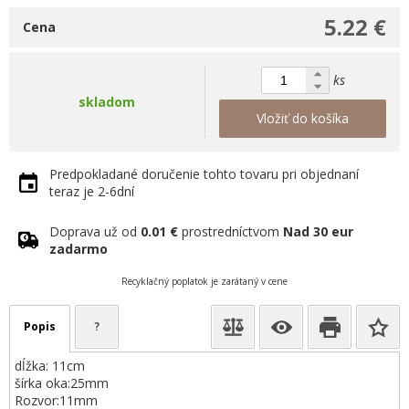
5.22 €
Cena
ks
skladom
Vložiť do košíka
Predpokladané doručenie tohto tovaru pri objednaní
teraz je 2-6dní
Doprava už od
0.01 €
prostredníctvom
Nad 30 eur
zadarmo
Recyklačný poplatok je zarátaný v cene
Popis
?
dĺžka: 11cm
šírka oka:25mm
Rozvor:11mm