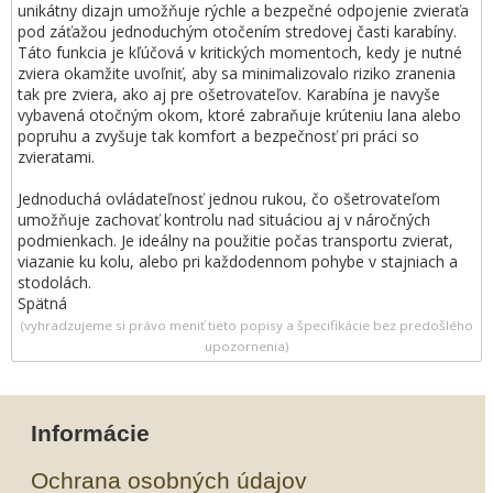
unikátny dizajn umožňuje rýchle a bezpečné odpojenie zvieraťa
pod záťažou jednoduchým otočením stredovej časti karabíny.
Táto funkcia je kľúčová v kritických momentoch, kedy je nutné
zviera okamžite uvoľniť, aby sa minimalizovalo riziko zranenia
tak pre zviera, ako aj pre ošetrovateľov. Karabína je navyše
vybavená otočným okom, ktoré zabraňuje krúteniu lana alebo
popruhu a zvyšuje tak komfort a bezpečnosť pri práci so
zvieratami.
Jednoduchá ovládateľnosť jednou rukou, čo ošetrovateľom
umožňuje zachovať kontrolu nad situáciou aj v náročných
podmienkach. Je ideálny na použitie počas transportu zvierat,
viazanie ku kolu, alebo pri každodennom pohybe v stajniach a
stodolách.
Spätná
(vyhradzujeme si právo meniť tieto popisy a špecifikácie bez predošlého
upozornenia)
Informácie
Ochrana osobných údajov