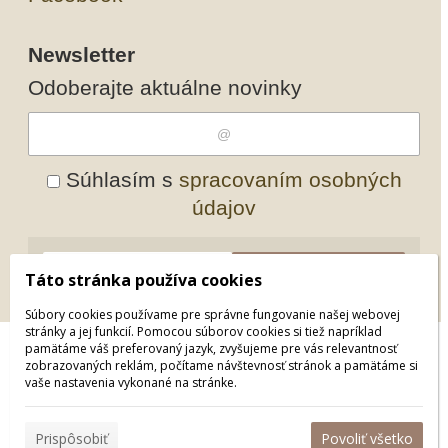
Newsletter
Odoberajte aktuálne novinky
Súhlasím s
spracovaním osobných
údajov
Odobrať
Pridať
Táto stránka používa cookies
Súbory cookies používame pre správne fungovanie našej webovej
stránky a jej funkcií. Pomocou súborov cookies si tiež napríklad
pamätáme váš preferovaný jazyk, zvyšujeme pre vás relevantnosť
© 2026 WEXBO |
www.wexbo.com
|
Prihlásiť
zobrazovaných reklám, počítame návštevnosť stránok a pamätáme si
vaše nastavenia vykonané na stránke.
Prispôsobiť
Povoliť všetko