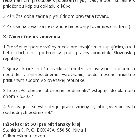
reklamačnom protokole s popisom chyby, vady a pod., súčasne s
priloženou kópiou dokladu o kúpe.
3.Záručná doba začína plynúť dňom prevzatia tovaru.
4.Záruka na tovar sa nevzťahuje na použitý tovar (second hand).
X. Záverečné ustanovenia
1.Pre všetky sporné vzťahy medzi predávajúcim a kupujúcim, ako i
tieto obchodné podmienky platí právny poriadok Slovenskej
republiky.
2.Spory, ktoré môžu vzniknúť medzi zmluvnými stranami a
nedôjde k mimosúdnemu vyrovnaniu, budú riešené miestne
príslušným súdom v Slovenskej republike.
3.Tieto „Všeobecné obchodné podmienky“ vstupujú do platnosti
dňom 9.5.2022
4.Predávajúci si vyhradzuje právo zmeny týchto „Všeobecných
obchodných podmienok“.
Inšpektorát SOI pre Nitriansky kraj
Staničná 9, P. O. BOX 49A, 950 50 Nitra 1
Odbor výkonu dozoru