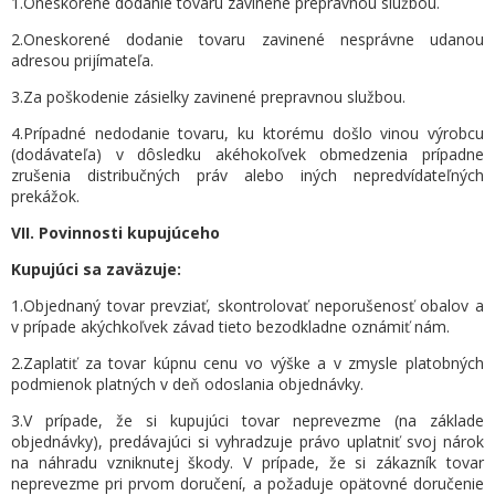
1.Oneskorené dodanie tovaru zavinené prepravnou službou.
2.Oneskorené dodanie tovaru zavinené nesprávne udanou
adresou prijímateľa.
3.Za poškodenie zásielky zavinené prepravnou službou.
4.Prípadné nedodanie tovaru, ku ktorému došlo vinou výrobcu
(dodávateľa) v dôsledku akéhokoľvek obmedzenia prípadne
zrušenia distribučných práv alebo iných nepredvídateľných
prekážok.
VII.
Povinnosti kupujúceho
Kupujúci sa zaväzuje:
1.Objednaný tovar prevziať, skontrolovať neporušenosť obalov a
v prípade akýchkoľvek závad tieto bezodkladne oznámiť nám.
2.Zaplatiť za tovar kúpnu cenu vo výške a v zmysle platobných
podmienok platných v deň odoslania objednávky.
3.V prípade, že si kupujúci tovar neprevezme (na základe
objednávky), predávajúci si vyhradzuje právo uplatniť svoj nárok
na náhradu vzniknutej škody. V prípade, že si zákazník tovar
neprevezme pri prvom doručení, a požaduje opätovné doručenie