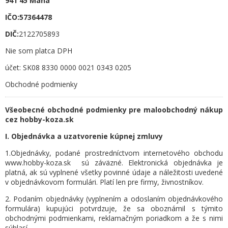
941 45 Maňa
IČO:57364478
DIČ:
2122705893
Nie som platca DPH
účet: SK08 8330 0000 0021 0343 0205
Obchodné podmienky
Všeobecné obchodné podmienky pre maloobchodný nákup
cez hobby-koza.sk
I. Objednávka a uzatvorenie kúpnej zmluvy
1.Objednávky, podané prostredníctvom internetového obchodu
www.hobby-koza.sk sú záväzné. Elektronická objednávka je
platná, ak sú vyplnené všetky povinné údaje a náležitosti uvedené
v objednávkovom formulári. Platí len pre firmy, živnostníkov.
2. Podaním objednávky (vyplnením a odoslaním objednávkového
formulára) kupujúci potvrdzuje, že sa oboznámil s týmito
obchodnými podmienkami, reklamačným poriadkom a že s nimi
súhlasí.