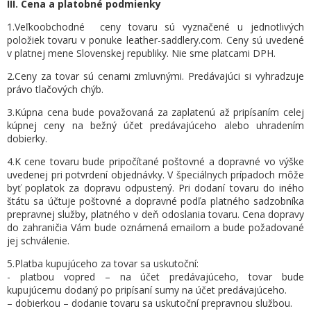
III. Cena a platobné podmienky
1.Veľkoobchodné ceny tovaru sú vyznačené u jednotlivých
položiek tovaru v ponuke leather-saddlery.com. Ceny sú uvedené
v platnej mene Slovenskej republiky. Nie sme platcami DPH.
2.Ceny za tovar sú cenami zmluvnými. Predávajúci si vyhradzuje
právo tlačových chýb.
3.Kúpna cena bude považovaná za zaplatenú až pripísaním celej
kúpnej ceny na bežný účet predávajúceho alebo uhradením
dobierky.
4.K cene tovaru bude pripočítané poštovné a dopravné vo výške
uvedenej pri potvrdení objednávky. V špeciálnych prípadoch môže
byť poplatok za dopravu odpustený. Pri dodaní tovaru do iného
štátu sa účtuje poštovné a dopravné podľa platného sadzobníka
prepravnej služby, platného v deň odoslania tovaru. Cena dopravy
do zahraničia Vám bude oznámená emailom a bude požadované
jej schválenie.
5.Platba kupujúceho za tovar sa uskutoční:
- platbou vopred – na účet predávajúceho, tovar bude
kupujúcemu dodaný po pripísaní sumy na účet predávajúceho.
– dobierkou – dodanie tovaru sa uskutoční prepravnou službou.