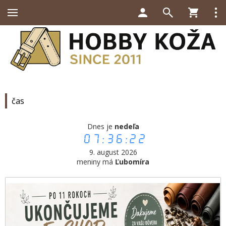
čas
Dnes je
nedeľa
07:36:22
9. august 2026
meniny má
Ľubomíra