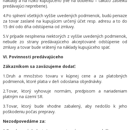
náklady a na riziko kupujúceho (nie na dobierku – takúto zásielku
predávajúci nepreberie).
4.Po splnení všetkých vyššie uvedených podmienok, budú peniaze
za tovar zaslané na kupujúcim určený účet resp. adresu a to do
15 dní odo dňa odstúpenia od zmluvy.
5.V prípade nesplnenia niektorých z vyššie uvedených podmienok,
nebude zo strany predávajúceho akceptované odstúpenie od
zmluvy a tovar bude vrátený na náklady kupujúceho späť.
VI.
Povinnosti predávajúceho
Zákazníkom sa zaväzujeme dodať:
1.Druh a množstvo tovaru v kúpnej cene a za platobných
podmienok, ktoré platia v deň odoslania objednávky.
2.Tovar, ktorý vyhovuje normám, predpisom a nariadeniam
platným na území SR.
3.Tovar, ktorý bude vhodne zabalený, aby nedošlo k jeho
poškodeniu počas prepravy.
Nezodpovedáme za: