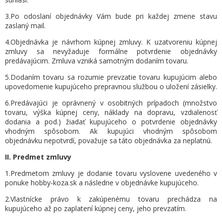
3.Po odoslaní objednávky Vám bude pri každej zmene stavu
zaslaný mail.
4.Objednávka je návrhom kúpnej zmluvy. K uzatvoreniu kúpnej
zmluvy sa nevyžaduje formálne potvrdenie objednávky
predávajúcim. Zmluva vzniká samotným dodaním tovaru.
5.Dodaním tovaru sa rozumie prevzatie tovaru kupujúcim alebo
upovedomenie kupujúceho prepravnou službou o uložení zásielky.
6.Predávajúci je oprávnený v osobitných prípadoch (množstvo
tovaru, výška kúpnej ceny, náklady na dopravu, vzdialenosť
dodania a pod.) žiadať kupujúceho o potvrdenie objednávky
vhodným spôsobom. Ak kupujúci vhodným spôsobom
objednávku nepotvrdí, považuje sa táto objednávka za neplatnú.
II. Predmet zmluvy
1.Predmetom zmluvy je dodanie tovaru vyslovene uvedeného v
ponuke hobby-koza.sk a následne v objednávke kupujúceho.
2.Vlastnícke právo k zakúpenému tovaru prechádza na
kupujúceho až po zaplatení kúpnej ceny, jeho prevzatím.