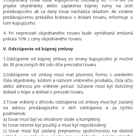
prijatia objednávky alebo zaplatenia kúpnej sumy na účet
predávajúceho ak sa daný tovar nachádza skladom. Ak vznikne
predávajúcemu prekážka brániaca v dodaní tovaru, informuje o
tom kupujúceho.
4. Pri neprevzatí objednaného tovaru bude vymáhaná zmluvná
pokuta 10% z ceny objednaného tovaru.
V. Odstúpenie od kúpnej zmluvy
1.Odstúpenie od kúpnej zmluvy zo strany kupujúceho je možné
do 30 pracovných dní odo dňa prevzatia tovaru.
2.Odstúpenie od zmluvy musí mať písomnú formu s uvedením
čísla objednávky, kódom a názvom vráteného produktu, čísla účtu
alebo adresou pre vrátenie peňazí. Súčasne musí byť doložený
doklad o kúpe a doklad o prevzatí tovaru.
3.Tovar vrátený z dôvodu odstúpenia od zmluvy musí byť zaslaný
na adresu predávajúceho v deň odstúpenia a za týchto
podmienok:
a) tovar musí byť vo vhodnom obale a kompletný
b) tovar nesmie byť použitý a musí byť nepoškodený.
c) tovar musí byť zaslaný prepravnou spoločnosťou na vlastné