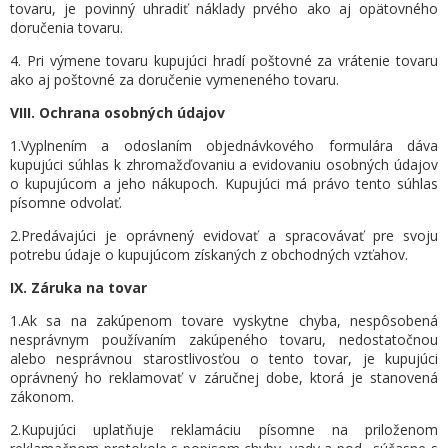
tovaru, je povinný uhradiť náklady prvého ako aj opätovného
doručenia tovaru.
4. Pri výmene tovaru kupujúci hradí poštovné za vrátenie tovaru
ako aj poštovné za doručenie vymeneného tovaru.
VIII. Ochrana osobných údajov
1.Vyplnením a odoslaním objednávkového formulára dáva
kupujúci súhlas k zhromažďovaniu a evidovaniu osobných údajov
o kupujúcom a jeho nákupoch. Kupujúci má právo tento súhlas
písomne odvolať.
2.Predávajúci je oprávnený evidovať a spracovávať pre svoju
potrebu údaje o kupujúcom získaných z obchodných vzťahov.
IX. Záruka na tovar
1.Ak sa na zakúpenom tovare vyskytne chyba, nespôsobená
nesprávnym používaním zakúpeného tovaru, nedostatočnou
alebo nesprávnou starostlivosťou o tento tovar, je kupujúci
oprávnený ho reklamovať v záručnej dobe, ktorá je stanovená
zákonom.
2.Kupujúci uplatňuje reklamáciu písomne na priloženom