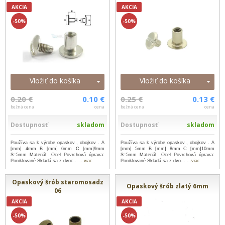
AKCIA
AKCIA
-50%
-50%
Vložiť do košíka
Vložiť do košíka
0.20 €
0.10 €
0.25 €
0.13 €
bežná cena
cena
bežná cena
cena
Dostupnosť
skladom
Dostupnosť
skladom
Používa sa k výrobe opaskov , obojkov . A
Používa sa k výrobe opaskov , obojkov . A
[mm] 4mm B [mm] 6mm C [mm]9mm
[mm] 5mm B [mm] 8mm C [mm]10mm
S=5mm Materiál: Ocel Povrchová úprava:
S=5mm Materiál: Ocel Povrchová úprava:
Poniklované Skladá sa z dvoc...
...viac
Poniklované Skladá sa z dvo...
...viac
Opaskový šrób staromosadz
Opaskový šrób zlatý 6mm
06
AKCIA
AKCIA
-50%
-50%