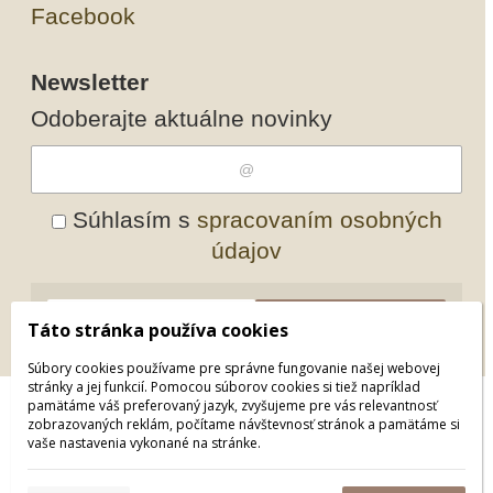
Facebook
Newsletter
Odoberajte aktuálne novinky
Súhlasím s
spracovaním osobných
údajov
Odobrať
Pridať
Táto stránka používa cookies
Súbory cookies používame pre správne fungovanie našej webovej
stránky a jej funkcií. Pomocou súborov cookies si tiež napríklad
pamätáme váš preferovaný jazyk, zvyšujeme pre vás relevantnosť
© 2026 WEXBO |
www.wexbo.com
zobrazovaných reklám, počítame návštevnosť stránok a pamätáme si
vaše nastavenia vykonané na stránke.