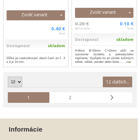
Zvoliť variant
Zvoliť variant
0.20 €
0.10 €
0.40 €
bežná cena
cena
cena
Dostupnosť
skladom
Dostupnosť
skladom
A=8mm B=10mm C=10mm slúži na
vytvorenie rýchleho a jednoduchého
Dĺžka po zaskrutkovaní oboch častí pri č. 3
zapínania. Využijete ho pri výrobe kožených
a 4 je 14 mm.
tašiek, tašiek, puzdier alebo búnd....
...viac
12 ďalších...
1
2
Informácie