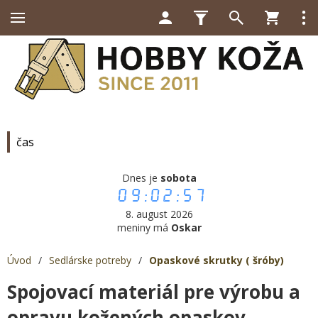
čas
Dnes je
sobota
09:02:57
8. august 2026
meniny má
Oskar
Úvod
/
Sedlárske potreby
/
Opaskové skrutky ( šróby)
Spojovací materiál pre výrobu a
opravu kožených opaskov