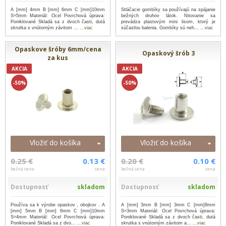
A [mm] 4mm B [mm] 6mm C [mm]10mm
Stláčacie gombíky sa používajú na spájanie
S=5mm Materiál: Ocel Povrchová úprava:
bežných druhov látok. Nitovanie sa
Poniklované Skladá sa z dvoch časti, dutá
prevádza plastovým mini lisom, ktorý je
skrutka s vnútorným závitom ...
...viac
súčasťou balenia. Gombíky sú neh...
...viac
Opaskove šróby 6mm/cena
Opaskový šrób 3
za kus
AKCIA
AKCIA
-50%
-50%
Vložiť do košíka
Vložiť do košíka
0.25 €
0.13 €
0.20 €
0.10 €
bežná cena
cena
bežná cena
cena
Dostupnosť
skladom
Dostupnosť
skladom
Používa sa k výrobe opaskov , obojkov . A
A [mm] 3mm B [mm] 3mm C [mm]8mm
[mm] 5mm B [mm] 6mm C [mm]10mm
S=3mm Materiál: Ocel Povrchová úprava:
S=4mm Materiál: Ocel Povrchová úprava:
Poniklované Skladá sa z dvoch časti, dutá
Poniklované Skladá sa z dvo...
...viac
skrutka s vnútorným závitom a...
...viac