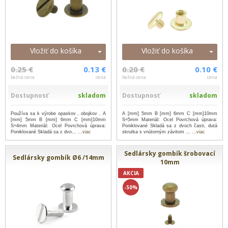
Vložiť do košíka
Vložiť do košíka
0.25 €
0.13 €
0.20 €
0.10 €
bežná cena
cena
bežná cena
cena
Dostupnosť
skladom
Dostupnosť
skladom
Používa sa k výrobe opaskov , obojkov . A
A [mm] 5mm B [mm] 6mm C [mm]10mm
[mm] 5mm B [mm] 6mm C [mm]10mm
S=5mm Materiál: Ocel Povrchová úprava:
S=4mm Materiál: Ocel Povrchová úprava:
Poniklované Skladá sa z dvoch časti, dutá
Poniklované Skladá sa z dvo...
...viac
skrutka s vnútorným závitom ...
...viac
Sedlársky gombík šrobovací
Sedlársky gombík Ø6 /14mm
10mm
AKCIA
-50%