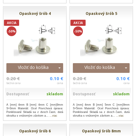
Opaskový šrób 4
Opaskový šrób 5
AKCIA
AKCIA
-50%
-50%
Vložiť do košíka
Vložiť do košíka
0.20 €
0.10 €
0.20 €
0.10 €
bežná cena
cena
bežná cena
cena
Dostupnosť
skladom
Dostupnosť
skladom
A [mm] 4mm B [mm] 4mm C [mm]9mm
A [mm] 4mm B [mm] 5mm C [mm]9mm
S=3mm Materiál: Ocel Povrchová úprava:
S=5mm Materiál: Ocel Povrchová úprava:
Poniklované Skladá sa z dvoch časti, dutá
Poniklované Skladá sa z dvoch časti, dutá
skrutka s vnútorným závitom a...
...viac
skrutka s vnútorným závitom a...
...viac
Opaskový šrób 6
Opaskový šrób 8mm