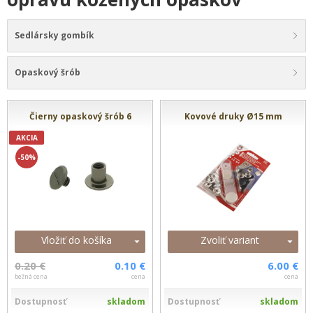
Sedlársky gombík
Opaskový šrób
Čierny opaskový šrób 6
Kovové druky Ø15 mm
AKCIA
-50%
Vložiť do košíka
Zvoliť variant
0.20 €
0.10 €
6.00 €
bežná cena
cena
cena
Dostupnosť
skladom
Dostupnosť
skladom