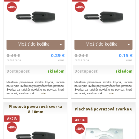
-40%
-40%
Vložiť do košíka
Vložiť do košíka
0.49 €
0.29 €
0.24 €
0.15 €
bežná cena
cena
bežná cena
cena
Dostupnosť
skladom
Dostupnosť
skladom
Plastová provazová svorka krycia, určená
Plastová provazová svorka krycia, určená
na ukrytie sváru polypropylénového povrazu.
na ukrytie sváru polypropylénového povrazu.
Svorka sa najskôr navlečie na povraz, ktorý
Svorka sa najskôr navlečie na povraz, ktorý
sa zvarí, svorkou zak...
...viac
sa zvarí, svorkou zak...
...viac
Plastová povrazová svorka
Plechová povrazová svorka 6
8-10mm
AKCIA
AKCIA
-40%
-40%