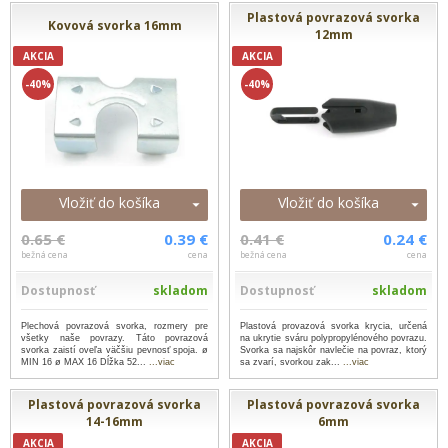
Plastová povrazová svorka
Kovová svorka 16mm
12mm
AKCIA
AKCIA
-40%
-40%
Vložiť do košíka
Vložiť do košíka
0.65 €
0.39 €
0.41 €
0.24 €
bežná cena
cena
bežná cena
cena
Dostupnosť
skladom
Dostupnosť
skladom
Plechová povrazová svorka, rozmery pre
Plastová provazová svorka krycia, určená
všetky naše povrazy. Táto povrazová
na ukrytie sváru polypropylénového povrazu.
svorka zaistí oveľa väčšiu pevnosť spoja. ø
Svorka sa najskôr navlečie na povraz, ktorý
MIN 16 ø MAX 16 Dĺžka 52...
...viac
sa zvarí, svorkou zak...
...viac
Plastová povrazová svorka
Plastová povrazová svorka
14-16mm
6mm
AKCIA
AKCIA