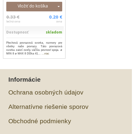
Vložiť do košíka
0.33 €
0.20 €
bežná cena
cena
Dostupnosť
skladom
Plechová povrazová svorka, rozmery pre
všetky naše povrazy. Táto povrazová
svorka zaistí oveľa väčšiu pevnosť spoja. ø
MIN 8 ø MAX 8 Dĺžka 41...
...viac
Informácie
Ochrana osobných údajov
Alternatívne riešenie sporov
Obchodné podmienky