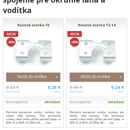
vodítka
Kovová svorka 10
Kovová svorka 12-14
AKCIA
AKCIA
-40%
-40%
Vložiť do košíka
Vložiť do košíka
0.33 €
0.20 €
0.41 €
0.24 €
bežná cena
cena
bežná cena
cena
Dostupnosť
skladom
Dostupnosť
skladom
Plechová povrazová svorka, rozmery pre
Plechová povrazová svorka, rozmery pre
všetky naše povrazy. Táto povrazová
všetky naše povrazy. Táto povrazová
svorka zaistí oveľa väčšiu pevnosť spoja. ø
svorka zaistí oveľa väčšiu pevnosť spoja. ø
MIN 10 ø MAX 10 Dĺžka 39...
...viac
MIN 12 ø MAX 14 Dĺžka 49...
...viac