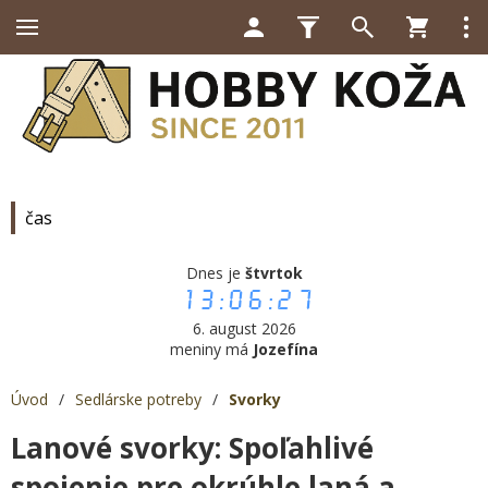
čas
Dnes je
štvrtok
13:06:28
6. august 2026
meniny má
Jozefína
Úvod
/
Sedlárske potreby
/
Svorky
Lanové svorky: Spoľahlivé
spojenie pre okrúhle laná a