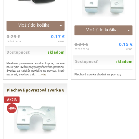
Vložiť do košíka
Vložiť do košíka
0.29 €
0.17 €
bežná cena
cena
0.24 €
0.15 €
bežná cena
cena
Dostupnosť
skladom
Dostupnosť
skladom
Plastová provazová svorka krycia, určená
na ukrytie sváru polypropylénového povrazu.
Svorka sa najskôr navlečie na povraz, ktorý
Plechová svorka vhodná na povrazy
sa zvarí, svorkou zak...
...viac
Plechová povrazová svorka 8
AKCIA
-40%