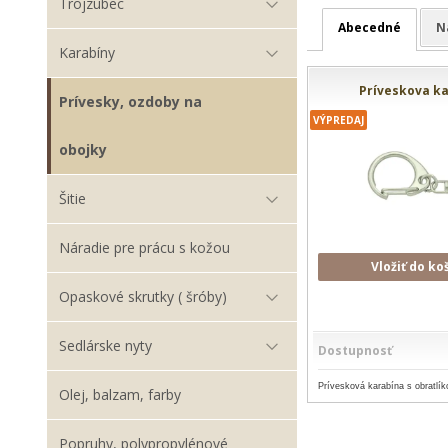
Trojzubec
Abecedné
N
Karabíny
Príveskova k
Prívesky, ozdoby na
VÝPREDAJ
obojky
Šitie
Náradie pre prácu s kožou
Vložiť do ko
Opaskové skrutky ( šróby)
Sedlárske nyty
Dostupnosť
Prívesková karabína s obratlí
Olej, balzam, farby
Popruhy, polypropylénové