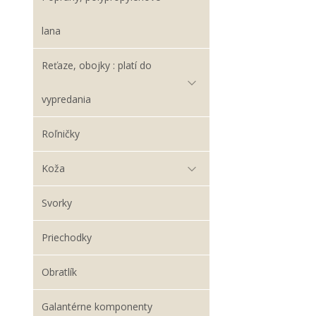
lana
Reťaze, obojky : platí do
vypredania
Roľničky
Koža
Svorky
Priechodky
Obratlík
Galantérne komponenty