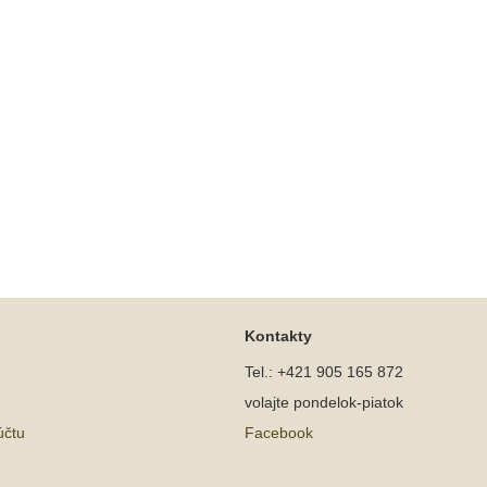
Kontakty
Tel.: +421 905 165 872
volajte pondelok-piatok
účtu
Facebook