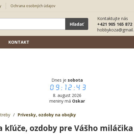
y
Ochrana osobných údajov
Kontaktujte nás
Hľadať
+421 905 165 872
hobbykoza@gmail
KONTAKT
Dnes je
sobota
09:12:44
8. august 2026
meniny má
Oskar
treby
/
Prívesky, ozdoby na obojky
a kľúče, ozdoby pre Vášho miláčika