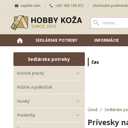
napíšte nám
+421 905 165 872
Obchodné podmienk
SEDLÁRSKE POTREBY
INFORMÁCIE
Sedlárske potreby
čas
Kovové pracky
Krúžok a polkrúžok
Vsuvky
Úvod
/
Sedlárske po
Prevliečky
Prívesky n