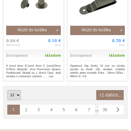
Vložiť do košíka
Vložiť do košíka
0.20 €
0.10 €
0.70 €
bežná cena
cena
cena
Dostupnosť
skladom
Dostupnosť
skladom
A [mm] 4mm B [mm] 6mm C [mm]10mm
Opaskový klip široký 16 mm na výrobu
S=5mm Materiál: Ocel Povrchová úprava:
puzdra na zbraň, nôž, okuliare, mobilný
Poniklované Skladá sa z dvoch časti, dutá
telefón alebo svietidlo šírka : 16mm Dlžka :
skrutka s vnútorným závitom ...
...viac
68mm D: 0,8
12 ďalších...
1
2
3
4
5
6
7
30
...