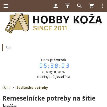
čas
Dnes je
štvrtok
05:38:03
6. august 2026
meniny má
Jozefína
Úvod
/
Sedlárske potreby
Remeselnícke potreby na šitie
kože