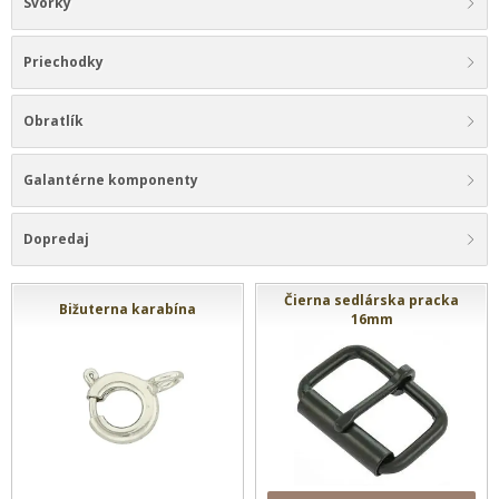
Svorky
Priechodky
Obratlík
Galantérne komponenty
Dopredaj
Čierna sedlárska pracka
Bižuterna karabína
16mm