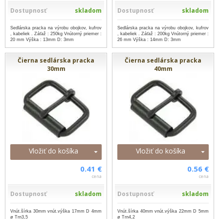
Dostupnosť
skladom
Dostupnosť
skladom
Sedlárska pracka na výrobu obojkov, kufrov
Sedlárska pracka na výrobu obojkov, kufrov
, kabeliek . Záťaž : 250kg Vnútorný priemer :
, kabeliek . Záťaž : 200kg Vnútorný priemer :
20 mm Výška : 13mm D: 3mm
26 mm Výška : 14mm D: 3mm
Čierna sedlárska pracka
Čierna sedlárska pracka
30mm
40mm
Vložiť do košíka
Vložiť do košíka
0.41 €
0.56 €
cena
cena
Dostupnosť
skladom
Dostupnosť
skladom
Vnút.šírka 30mm vnút.výška 17mm D 4mm
Vnút.šírka 40mm vnút.výška 22mm D 5mm
ø Trn3,5
ø Trn4,2