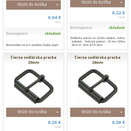
Vložiť do košíka
Vložiť do košíka
0.22 €
0.04 €
cena
cena
Dostupnosť
skladom
Dostupnosť
skladom
Sedlárska pracka na výrobu obojkov, kufrov
, kabeliek . Vnútorný priemer : 16 mm Výška
Momentálne nie je k produktu žiadny popis.
: 9mm D: 3mm øTrň 3mm
Čierna sedlárska pracka
Čierna sedlárska pracka
20mm
26mm
Vložiť do košíka
Vložiť do košíka
0.25 €
0.30 €
cena
cena