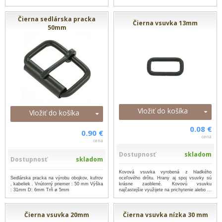
Čierna sedlárska pracka
Čierna vsuvka 13mm
50mm
Vložiť do košíka
Vložiť do košíka
0.08 €
0.90 €
cena
cena
Dostupnosť
skladom
Dostupnosť
skladom
Kovová vsuvka vyrobená z hladkého
Sedlárska pracka na výrobu obojkov, kufrov
oceľového drôtu. Hrany aj spoj vsuvky sú
, kabeliek . Vnútorný priemer : 50 mm Výška
krásne zaoblené. Kovovú vsuvku
: 31mm D: 6mm Trň ø 5mm
najčastejšie využijete na prichytenie alebo ...
...viac
Čierna vsuvka 20mm
Čierna vsuvka nízka 30 mm