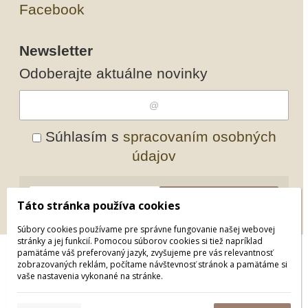
Facebook
Newsletter
Odoberajte aktuálne novinky
Súhlasím s
spracovaním osobných
údajov
Odobrať
Pridať
Táto stránka používa cookies
Súbory cookies používame pre správne fungovanie našej webovej
stránky a jej funkcií. Pomocou súborov cookies si tiež napríklad
pamätáme váš preferovaný jazyk, zvyšujeme pre vás relevantnosť
© 2026 WEXBO |
www.wexbo.com
zobrazovaných reklám, počítame návštevnosť stránok a pamätáme si
vaše nastavenia vykonané na stránke.