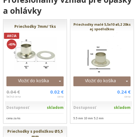
a ohlávky
Priechodky malé 5,5x10 ø5,2 20ks
Priechodky 7mm/ 1ks
aj spodložkou
AKCIA
-40%
Vložiť do košíka
Vložiť do košíka
0.04 €
0.02 €
0.24 €
bežná cena
cena
cena
Dostupnosť
skladom
Dostupnosť
skladom
cena za ks
5.5 mm 10 mm 5.2 mm
Priechodky s podložkou Ø5,5
mm