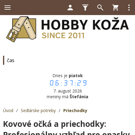
čas
Dnes je
piatok
06:37:29
7. august 2026
meniny má
Štefánia
Úvod
/
Sedlárske potreby
/
Priechodky
Kovové očká a priechodky:
Profesionálny vzhľad pre opasky