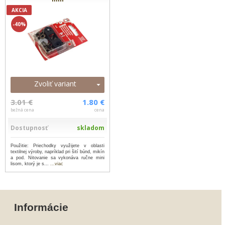
AKCIA
-40%
Zvoliť variant
3.01 €
1.80 €
bežná cena
cena
Dostupnosť
skladom
Použitie: Priechodky využijete v oblasti
textilnej výroby, napríklad pri šití búnd, mikín
a pod. Nitovanie sa vykonáva ručne mini
lisom, ktorý je s...
...viac
Informácie