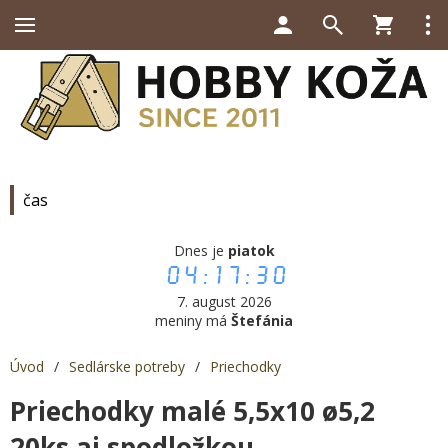
čas
Dnes je
piatok
04:17:30
7. august 2026
meniny má
Štefánia
Úvod
/
Sedlárske potreby
/
Priechodky
Priechodky malé 5,5x10 ø5,2
20ks aj spodložkou