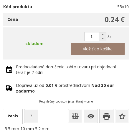
Kód produktu
55x10
0.24 €
Cena
ks
skladom
Vložiť do košíka
Predpokladané doručenie tohto tovaru pri objednaní
teraz je 2-6dní
Doprava už od
0.01 €
prostredníctvom
Nad 30 eur
zadarmo
Recyklačný poplatok je zarátaný v cene
Popis
?
5.5 mm 10 mm 5.2 mm