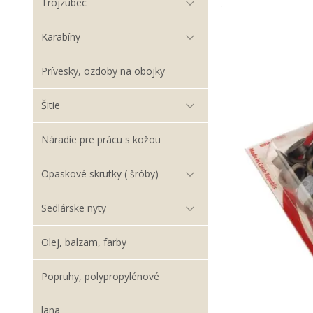
Trojzubec
Karabíny
Prívesky, ozdoby na obojky
Šitie
Náradie pre prácu s kožou
Opaskové skrutky ( šróby)
Sedlárske nyty
Olej, balzam, farby
Popruhy, polypropylénové
lana