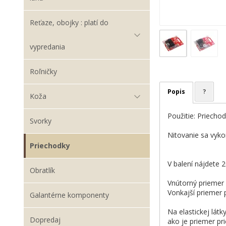
Reťaze, obojky : platí do
vypredania
Roľničky
Popis
?
Koža
Použitie: Priechodk
Svorky
Nitovanie sa vyko
Priechodky
V balení nájdete 2
Obratlík
Vnútorný priemer
Vonkajší priemer
Galantérne komponenty
Na elastickej lát
Dopredaj
ako je priemer pr