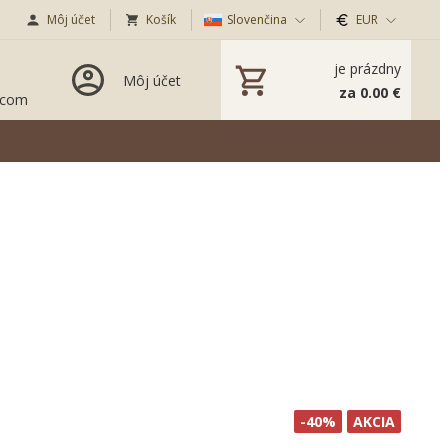
Môj účet
Košík
Slovenčina
EUR
je prázdny
Môj účet
za 0.00 €
.com
-40%
AKCIA