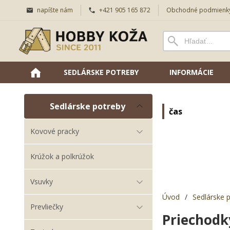
napíšte nám
+421 905 165 872
Obchodné podmienk
SEDLÁRSKE POTREBY
INFORMÁCIE
Sedlárske potreby
čas
Kovové pracky
Krúžok a polkrúžok
Vsuvky
Úvod
/
Sedlárske 
Prevliečky
Priechodk