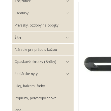
Trojzubec
Karabíny
Prívesky, ozdoby na obojky
Šitie
Náradie pre prácu s kožou
Opaskové skrutky ( šróby)
Sedlárske nyty
Olej, balzam, farby
Popruhy, polypropylénové
lana