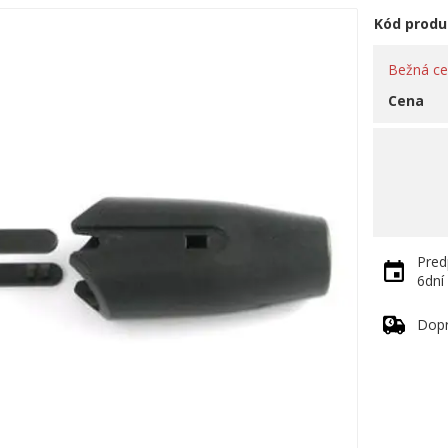
Kód produ
Bežná c
Cena
Pred
6dní
Dop