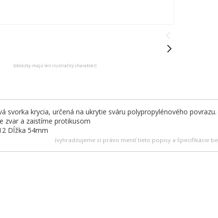
(obrázky majú len ilustračný charakter)
á svorka krycia, určená na ukrytie sváru polypropylénového povrazu. S
e zvar a zaistíme protikusom
12 Dĺžka 54mm
(vyhradzujeme si právo meniť tieto popisy a špecifikácie 