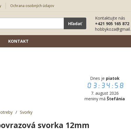
y
Ochrana osobných údajov
Kontaktujte nás
Hľadať
+421 905 165 872
hobbykoza@gmail
KONTAKT
Dnes je
piatok
03:34:59
7. august 2026
meniny má
Štefánia
potreby
/
Svorky
povrazová svorka 12mm