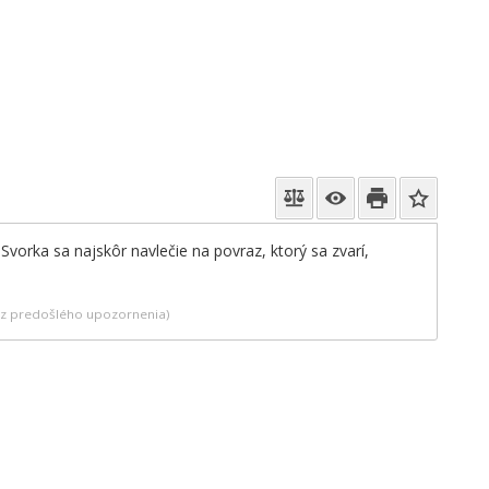
vorka sa najskôr navlečie na povraz, ktorý sa zvarí,
bez predošlého upozornenia)