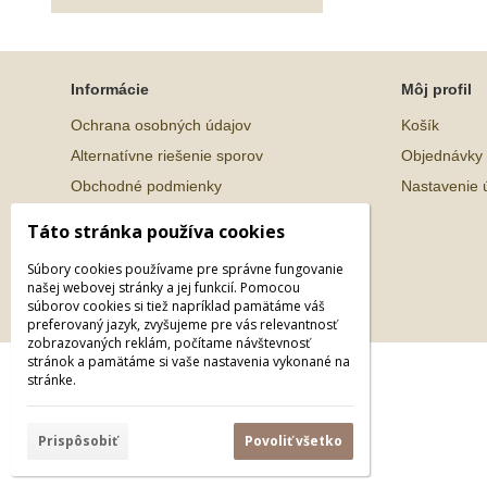
Informácie
Môj profil
Ochrana osobných údajov
Košík
Alternatívne riešenie sporov
Objednávky
Obchodné podmienky
Nastavenie 
Táto stránka používa cookies
Súbory cookies používame pre správne fungovanie
našej webovej stránky a jej funkcií. Pomocou
súborov cookies si tiež napríklad pamätáme váš
preferovaný jazyk, zvyšujeme pre vás relevantnosť
zobrazovaných reklám, počítame návštevnosť
stránok a pamätáme si vaše nastavenia vykonané na
© 2026 WEXBO |
www.wexbo.com
|
Prihlásiť
stránke.
Prispôsobiť
Povoliť všetko