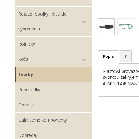
Reťaze, obojky : platí do
vypredania
Roľničky
Popis
?
Koža
Plastová provazov
Svorky
svorkou zakryjem
ø MIN 12 ø MAX 
Priechodky
Obratlík
Galantérne komponenty
Dopredaj