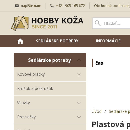
napíšte nám
+421 905 165 872
Obchodné podmienk
SEDLÁRSKE POTREBY
INFORMÁCIE
Sedlárske potreby
čas
Kovové pracky
Krúžok a polkrúžok
Vsuvky
Úvod
/
Sedlárske 
Prevliečky
Plastová 