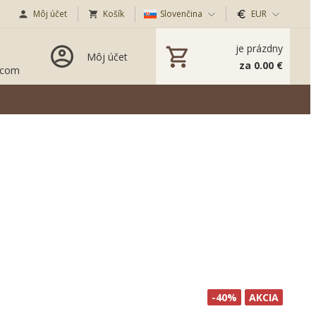
Môj účet
Košík
Slovenčina
EUR
je prázdny
Môj účet
za 0.00 €
.com
-40%
AKCIA