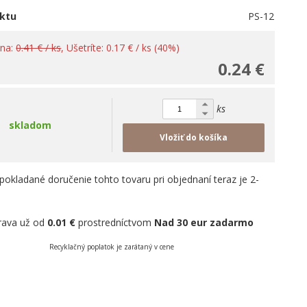
ktu
PS-12
ena:
0.41 € / ks
, Ušetríte: 0.17 € / ks (40%)
0.24 €
ks
skladom
Vložiť do košíka
pokladané doručenie tohto tovaru pri objednaní teraz je 2-
rava už od
0.01 €
prostredníctvom
Nad 30 eur zadarmo
Recyklačný poplatok je zarátaný v cene