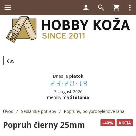
čas
Dnes je
piatok
23:20:20
7. august 2026
meniny má
Štefánia
Úvod
/
Sedlárske potreby
/
Popruhy, polypropylénové lana
Popruh čierny 25mm
-40%
AKCIA