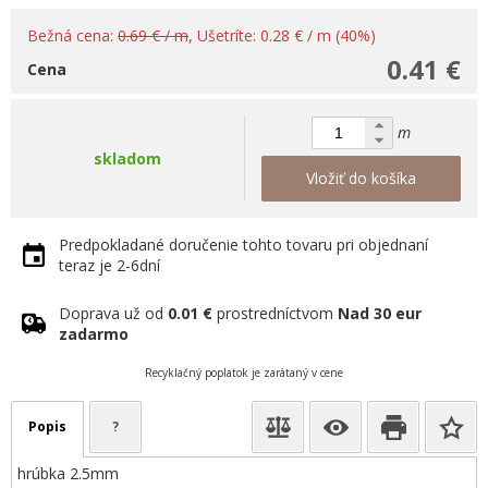
Bežná cena:
0.69 € / m
, Ušetríte: 0.28 € / m (40%)
0.41 €
Cena
m
skladom
Vložiť do košíka
Predpokladané doručenie tohto tovaru pri objednaní
teraz je 2-6dní
Doprava už od
0.01 €
prostredníctvom
Nad 30 eur
zadarmo
Recyklačný poplatok je zarátaný v cene
Popis
?
hrúbka 2.5mm