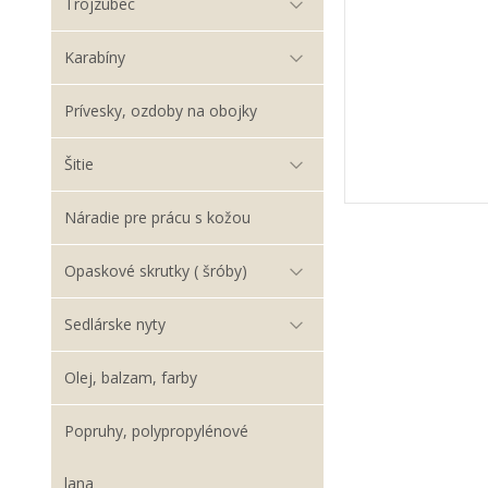
Trojzubec
Karabíny
Prívesky, ozdoby na obojky
Šitie
Náradie pre prácu s kožou
Opaskové skrutky ( šróby)
Sedlárske nyty
Olej, balzam, farby
Popruhy, polypropylénové
lana