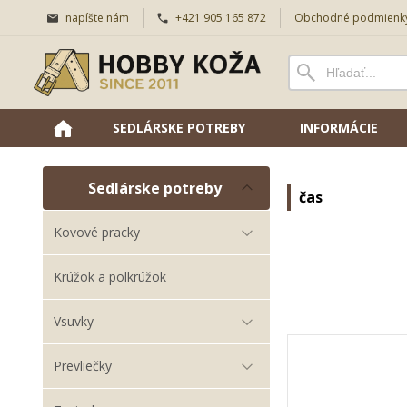
napíšte nám
+421 905 165 872
Obchodné podmienk
SEDLÁRSKE POTREBY
INFORMÁCIE
Sedlárske potreby
čas
Kovové pracky
Krúžok a polkrúžok
Vsuvky
Prevliečky