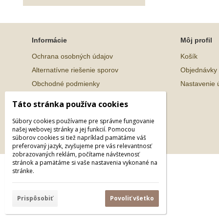
Informácie
Môj profil
Ochrana osobných údajov
Košík
Alternatívne riešenie sporov
Objednávky
Obchodné podmienky
Nastavenie 
Táto stránka používa cookies
Súbory cookies používame pre správne fungovanie
našej webovej stránky a jej funkcií. Pomocou
súborov cookies si tiež napríklad pamätáme váš
preferovaný jazyk, zvyšujeme pre vás relevantnosť
zobrazovaných reklám, počítame návštevnosť
stránok a pamätáme si vaše nastavenia vykonané na
© 2026 WEXBO |
www.wexbo.com
|
Prihlásiť
stránke.
Prispôsobiť
Povoliť všetko