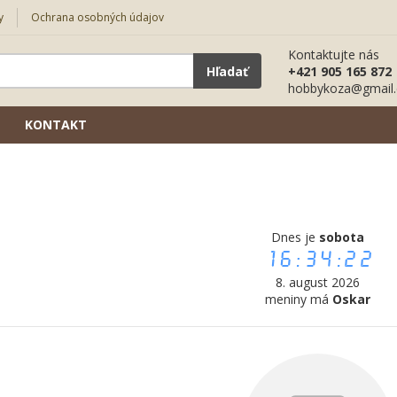
y
Ochrana osobných údajov
Kontaktujte nás
Hľadať
+421 905 165 872
hobbykoza@gmail
KONTAKT
Dnes je
sobota
16:34:22
8. august 2026
meniny má
Oskar