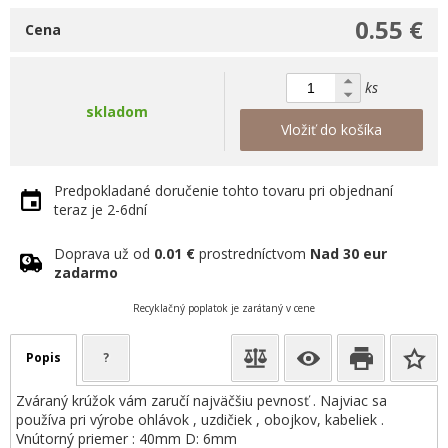
0.55 €
Cena
ks
skladom
Vložiť do košíka
Predpokladané doručenie tohto tovaru pri objednaní
teraz je 2-6dní
Doprava už od
0.01 €
prostredníctvom
Nad 30 eur
zadarmo
Recyklačný poplatok je zarátaný v cene
Popis
?
Zváraný krúžok vám zaručí najväčšiu pevnosť . Najviac sa
používa pri výrobe ohlávok , uzdičiek , obojkov, kabeliek .
Vnútorný priemer : 40mm D: 6mm