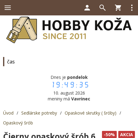
čas
Dnes je
pondelok
19:49:36
10. august 2026
meniny má
Vavrinec
Úvod
/
Sedlárske potreby
/
Opaskové skrutky ( šróby)
/
Opaskový šrób
Čierny opaskový šrób 6
-50%
AKCIA