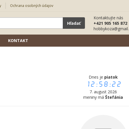
y
Ochrana osobných údajov
Kontaktujte nás
Hľadať
+421 905 165 872
hobbykoza@gmail
KONTAKT
Dnes je
piatok
12:58:23
7. august 2026
meniny má
Štefánia