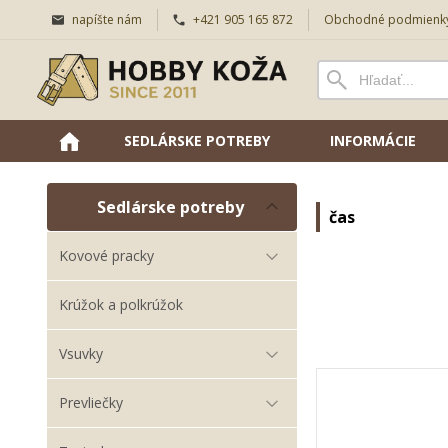
napíšte nám
+421 905 165 872
Obchodné podmienk
SEDLÁRSKE POTREBY
INFORMÁCIE
Sedlárske potreby
čas
Kovové pracky
Krúžok a polkrúžok
Vsuvky
Prevliečky