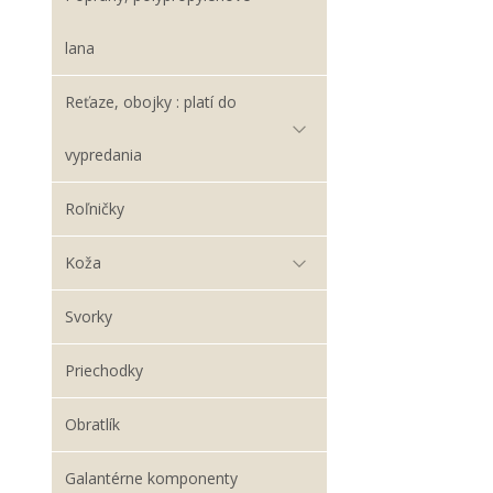
lana
Reťaze, obojky : platí do
vypredania
Roľničky
Koža
Svorky
Priechodky
Obratlík
Galantérne komponenty