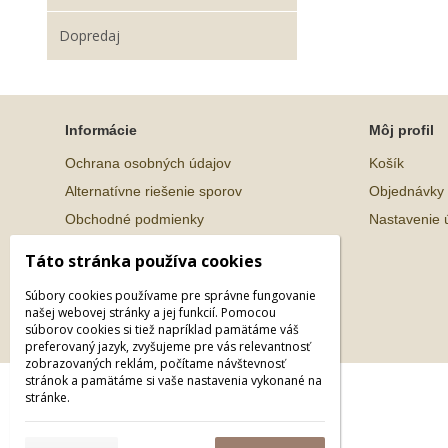
Dopredaj
Informácie
Môj profil
Ochrana osobných údajov
Košík
Alternatívne riešenie sporov
Objednávky
Obchodné podmienky
Nastavenie 
Táto stránka používa cookies
Súbory cookies používame pre správne fungovanie
našej webovej stránky a jej funkcií. Pomocou
súborov cookies si tiež napríklad pamätáme váš
preferovaný jazyk, zvyšujeme pre vás relevantnosť
zobrazovaných reklám, počítame návštevnosť
stránok a pamätáme si vaše nastavenia vykonané na
© 2026 WEXBO |
www.wexbo.com
|
Prihlásiť
stránke.