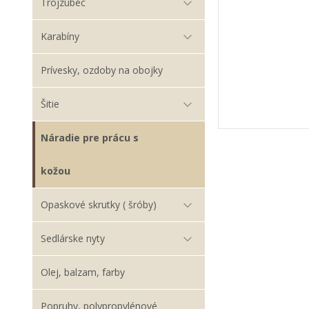
Trojzubec
Karabíny
Prívesky, ozdoby na obojky
Šitie
Náradie pre prácu s
kožou
Opaskové skrutky ( šróby)
Sedlárske nyty
Olej, balzam, farby
Popruhy, polypropylénové