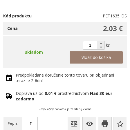
Kód produktu
PET1635_DS
2.03 €
Cena
ks
skladom
Vložiť do košíka
Predpokladané doručenie tohto tovaru pri objednaní
teraz je 2-6dní
Doprava už od
0.01 €
prostredníctvom
Nad 30 eur
zadarmo
Recyklačný poplatok je zarátaný v cene
Popis
?