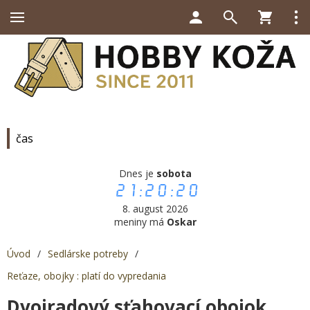
čas
Dnes je
sobota
21:20:20
8. august 2026
meniny má
Oskar
Úvod
/
Sedlárske potreby
/
Reťaze, obojky : platí do vypredania
Dvojradový sťahovací obojok