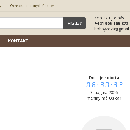
y
Ochrana osobných údajov
Kontaktujte nás
Hľadať
+421 905 165 872
hobbykoza@gmail
KONTAKT
Dnes je
sobota
08:30:34
8. august 2026
meniny má
Oskar