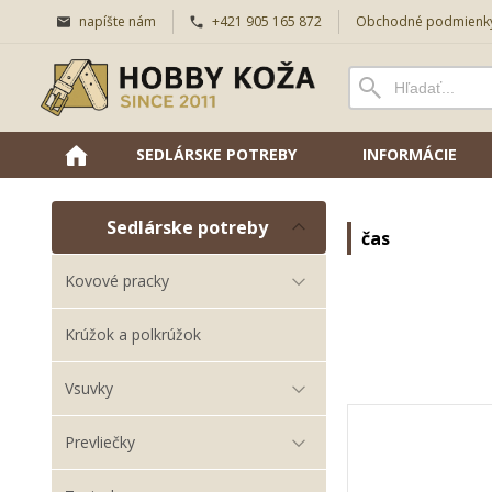
napíšte nám
+421 905 165 872
Obchodné podmienk
SEDLÁRSKE POTREBY
INFORMÁCIE
Sedlárske potreby
čas
Kovové pracky
Krúžok a polkrúžok
Vsuvky
Prevliečky