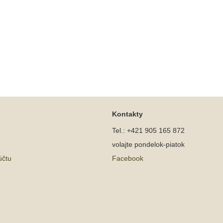
Kontakty
Tel.: +421 905 165 872
volajte pondelok-piatok
účtu
Facebook