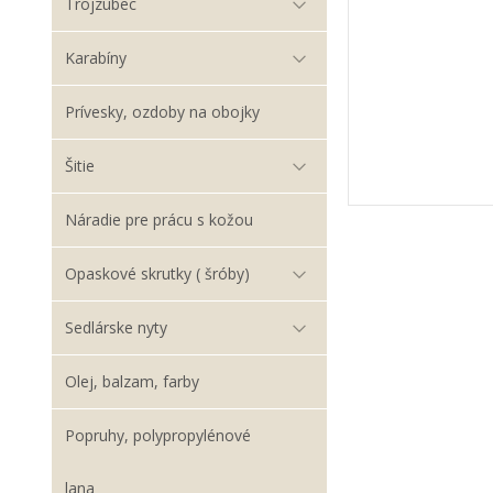
Trojzubec
Karabíny
Prívesky, ozdoby na obojky
Šitie
Náradie pre prácu s kožou
Opaskové skrutky ( šróby)
Sedlárske nyty
Olej, balzam, farby
Popruhy, polypropylénové
lana