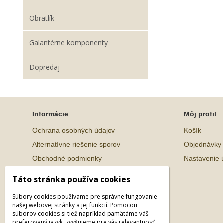
Obratlík
Galantérne komponenty
Dopredaj
Informácie
Môj profil
Ochrana osobných údajov
Košík
Alternatívne riešenie sporov
Objednávky
Obchodné podmienky
Nastavenie 
Táto stránka používa cookies
Súbory cookies používame pre správne fungovanie
našej webovej stránky a jej funkcií. Pomocou
súborov cookies si tiež napríklad pamätáme váš
preferovaný jazyk, zvyšujeme pre vás relevantnosť