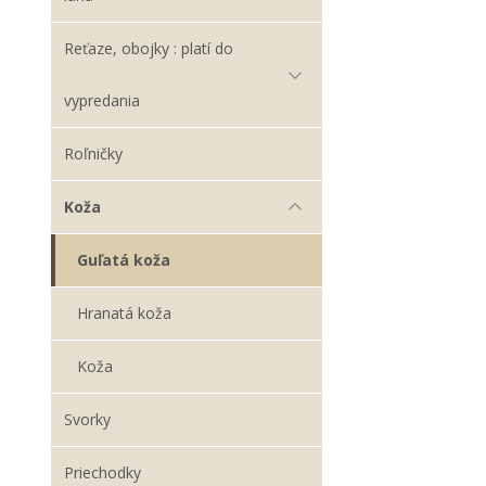
Reťaze, obojky : platí do
vypredania
Roľničky
Koža
Guľatá koža
Hranatá koža
Koža
Svorky
Priechodky