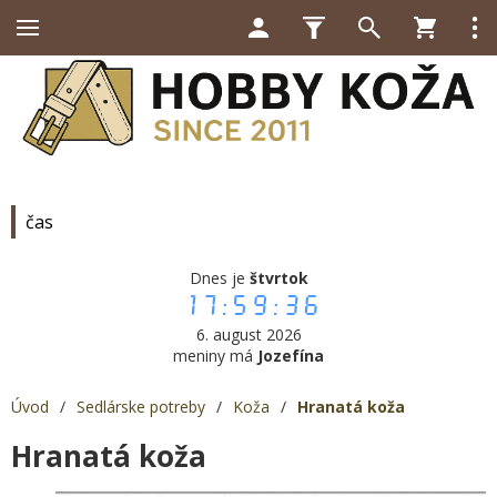
čas
Dnes je
štvrtok
17:59:36
6. august 2026
meniny má
Jozefína
Úvod
/
Sedlárske potreby
/
Koža
/
Hranatá koža
Hranatá koža