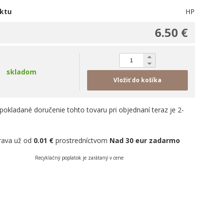
ktu
HP
6.50 €
skladom
Vložiť do košíka
pokladané doručenie tohto tovaru pri objednaní teraz je 2-
rava už od
0.01 €
prostredníctvom
Nad 30 eur zadarmo
Recyklačný poplatok je zarátaný v cene