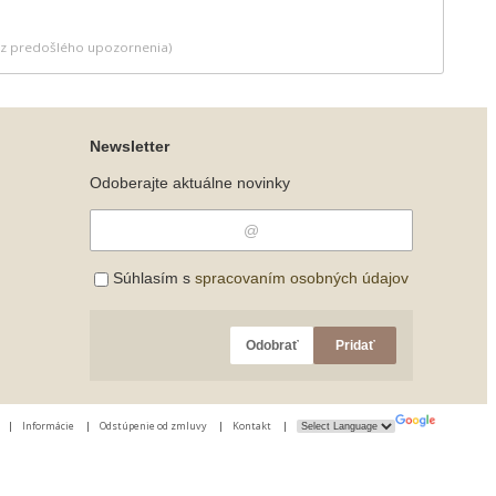
bez predošlého upozornenia)
Newsletter
Odoberajte aktuálne novinky
Súhlasím s
spracovaním osobných údajov
Odobrať
Pridať
|
Informácie
|
Odstúpenie od zmluvy
|
Kontakt
|