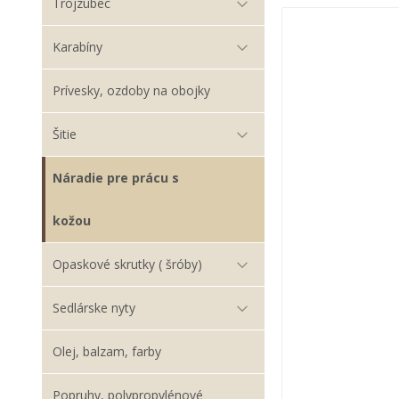
Trojzubec
Karabíny
Prívesky, ozdoby na obojky
Šitie
Náradie pre prácu s
kožou
Opaskové skrutky ( šróby)
Sedlárske nyty
Olej, balzam, farby
Popruhy, polypropylénové