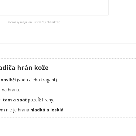
(obrázky majú len ilustračný charakter)
ladiča hrán kože
e
navlhči
(voda alebo tragant).
č na hranu.
ím
tam a späť
pozdĺž hrany.
ým nie je hrana
hladká a lesklá
.