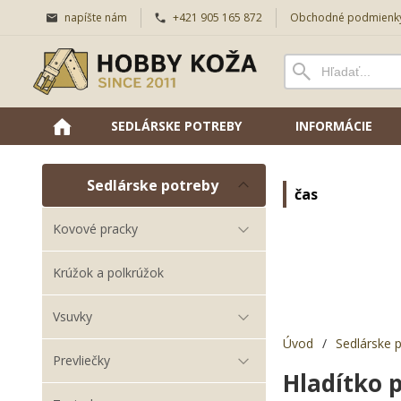
napíšte nám
+421 905 165 872
Obchodné podmienk
SEDLÁRSKE POTREBY
INFORMÁCIE
Sedlárske potreby
čas
Kovové pracky
Krúžok a polkrúžok
Vsuvky
Úvod
/
Sedlárske 
Prevliečky
Hladítko 