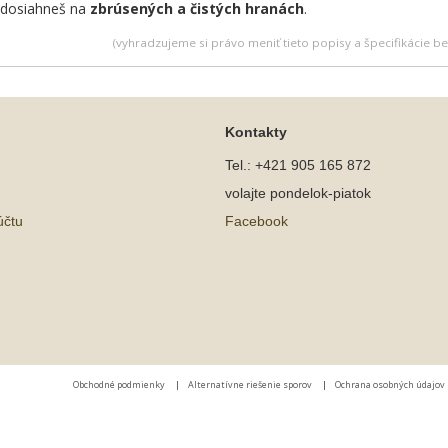
k dosiahneš na
zbrúsených a čistých hranách
.
(vyhradzujeme si právo meniť tieto popisy a špecifikácie 
Kontakty
Tel.: +421 905 165 872
volajte pondelok-piatok
účtu
Facebook
Obchodné podmienky
|
Alternatívne riešenie sporov
|
Ochrana osobných údajov