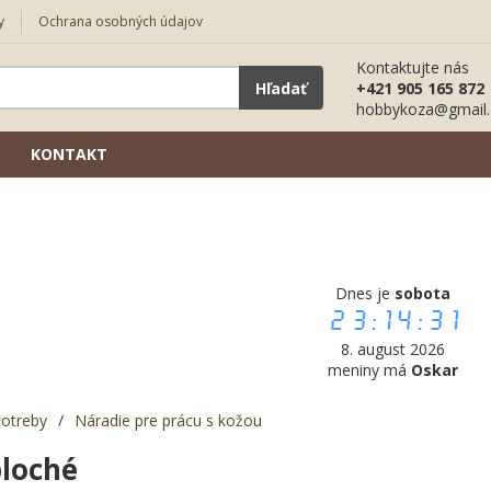
y
Ochrana osobných údajov
Kontaktujte nás
Hľadať
+421 905 165 872
hobbykoza@gmail
KONTAKT
Dnes je
sobota
23:14:32
8. august 2026
meniny má
Oskar
potreby
/
Náradie pre prácu s kožou
ploché