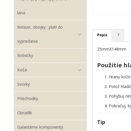
lana
Reťaze, obojky : platí do
Popis
?
vypredania
25mmX148mm
Roľničky
Použitie h
Koža
Hranu kož
Svorky
Polož hladi
Pohybuj n
Priechodky
Pokračuj, k
Obratlík
Tip
Galantérne komponenty