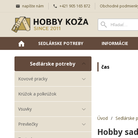
napíšte nám
+421 905 165 872
Obchodné podmienk
SEDLÁRSKE POTREBY
INFORMÁCIE
Sedlárske potreby
čas
Kovové pracky
Krúžok a polkrúžok
Vsuvky
Úvod
/
Sedlárske 
Prevliečky
Hobby sada