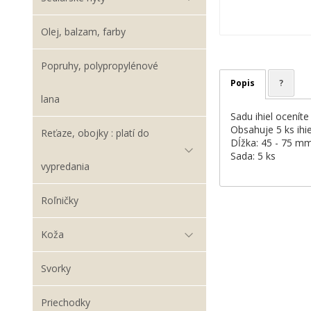
Olej, balzam, farby
Popruhy, polypropylénové
Popis
?
lana
Sadu ihiel ocenít
Obsahuje 5 ks ihiel
Reťaze, obojky : platí do
Dĺžka: 45 - 75 m
Sada: 5 ks
vypredania
Roľničky
Koža
Svorky
Priechodky