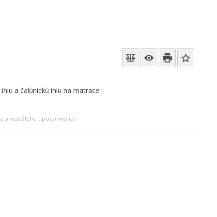
u ihlu a čalúnickú ihlu na matrace.
bez predošlého upozornenia)