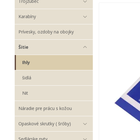
Trojzubec
Karabíny
Prívesky, ozdoby na obojky
Šitie
Ihly
šidlá
Nit
Náradie pre prácu s kožou
Opaskové skrutky ( šróby)
Sedlárske nyty