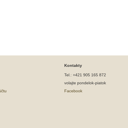
Kontakty
Tel.: +421 905 165 872
volajte pondelok-piatok
účtu
Facebook