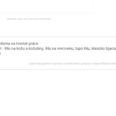
(obrázky majú len ilustračný charakter)
e doma na tvorivé práce.
 - ihlu na kožu a kožušiny, ihlu na vrecovinu, tupú ihlu, klasickú šijaci
m
(vyhradzujeme si právo meniť tieto popisy a špecifikácie 