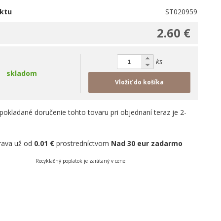
ktu
ST020959
2.60 €
ks
skladom
Vložiť do košíka
pokladané doručenie tohto tovaru pri objednaní teraz je 2-
rava už od
0.01 €
prostredníctvom
Nad 30 eur zadarmo
Recyklačný poplatok je zarátaný v cene