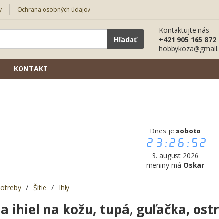
y
Ochrana osobných údajov
Kontaktujte nás
Hľadať
+421 905 165 872
hobbykoza@gmail
KONTAKT
Dnes je
sobota
23:26:53
8. august 2026
meniny má
Oskar
potreby
/
Šitie
/
Ihly
 ihiel na kožu, tupá, guľačka, ost