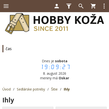
čas
Dnes je
sobota
19:09:28
8. august 2026
meniny má
Oskar
Úvod
/
Sedlárske potreby
/
Šitie
/
Ihly
Ihly