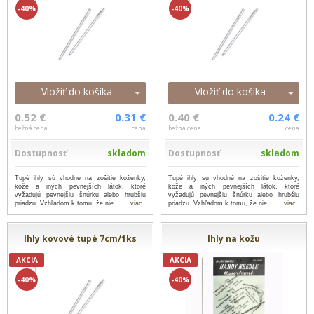
-40%
-40%
Vložiť do košíka
Vložiť do košíka
0.52 €
0.31 €
0.40 €
0.24 €
bežná cena
cena
bežná cena
cena
Dostupnosť
skladom
Dostupnosť
skladom
Tupé ihly sú vhodné na zošitie koženky,
Tupé ihly sú vhodné na zošitie koženky,
kože a iných pevnejších látok, ktoré
kože a iných pevnejších látok, ktoré
vyžadujú pevnejšiu šnúrku alebo hrubšiu
vyžadujú pevnejšiu šnúrku alebo hrubšiu
priadzu. Vzhľadom k tomu, že nie ...
...viac
priadzu. Vzhľadom k tomu, že nie ...
...viac
Ihly kovové tupé 7cm/1ks
Ihly na kožu
AKCIA
AKCIA
-40%
-40%