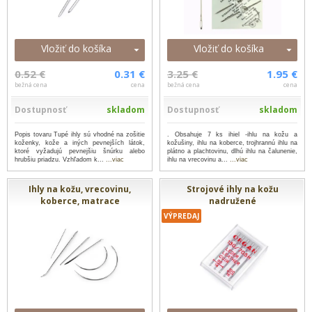
Vložiť do košíka
Vložiť do košíka
0.52 €
0.31 €
3.25 €
1.95 €
bežná cena
cena
bežná cena
cena
Dostupnosť
skladom
Dostupnosť
skladom
Popis tovaru Tupé ihly sú vhodné na zošitie
. Obsahuje 7 ks ihiel -ihlu na kožu a
koženky, kože a iných pevnejších látok,
kožušiny, ihlu na koberce, trojhrannú ihlu na
ktoré vyžadujú pevnejšiu šnúrku alebo
plátno a plachtovinu, dlhú ihlu na čalunenie,
hrubšiu priadzu. Vzhľadom k...
...viac
ihlu na vrecovinu a...
...viac
Ihly na kožu, vrecovinu,
Strojové ihly na kožu
koberce, matrace
nadružené
VÝPREDAJ