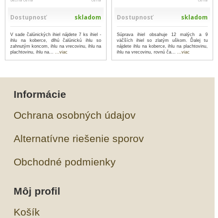
Dostupnosť
skladom
Dostupnosť
skladom
V sade čalúnických ihiel nájdete 7 ks ihiel -
Súprava ihiel obsahuje 12 malých a 9
ihlu na koberce, dlhú čalúnickú ihlu so
väčších ihiel so zlatým uškom. Ďalej tu
zahnutým koncom, ihlu na vrecovinu, ihlu na
nájdete ihlu na koberce, ihlu na plachtovinu,
plachtovinu, ihlu na...
...viac
ihlu na vrecovinu, rovnú ča...
...viac
Informácie
Ochrana osobných údajov
Alternatívne riešenie sporov
Obchodné podmienky
Môj profil
Košík