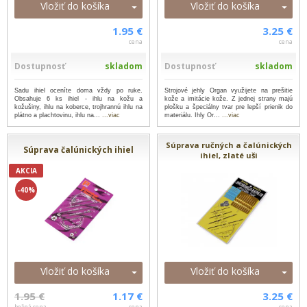
Vložiť do košíka
Vložiť do košíka
1.95 €
3.25 €
cena
cena
Dostupnosť
skladom
Dostupnosť
skladom
Sadu ihiel oceníte doma vždy po ruke.
Strojové jehly Organ využijete na prešitie
Obsahuje 6 ks ihiel - ihlu na kožu a
kože a imitácie kože. Z jednej strany majú
kožušiny, ihlu na koberce, trojhrannú ihlu na
plošku a špeciálny tvar pre lepší prienik do
plátno a plachtovinu, ihlu na...
...viac
materiálu. Ihly Or...
...viac
Súprava ručných a čalúnických
Súprava čalúnických ihiel
ihiel, zlaté uši
AKCIA
-40%
Vložiť do košíka
Vložiť do košíka
1.95 €
1.17 €
3.25 €
bežná cena
cena
cena