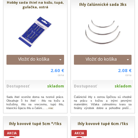
Hobby sada ihiel na kožu, tupá,
Ihly čalúnnické sada 3ks
guľačka, ostrá
Vložiť do košíka
Vložiť do košíka
2.60 €
2.08 €
cena
cena
Dostupnosť
skladom
Dostupnosť
skladom
Sadu ihiel oceníte doma na tvorivé práce.
Čalúnické ihly s ostrou špičkou sú vhodné
Obsahuje 5 ks ihiel - ihlu na kožu a
na prácu s kožou a inými pevnými
kožušiny, ihlu na vrecovinu, tupú ihlu,
materiálmi. Vďaka zahnutému tvaru sa
klasickú šijaciu ihlu a čalúni...
...viac
finálny výrobok dobre a pohodlne preší...
...viac
Ihly kovové tupé 5cm */1ks
Ihly kovové tupé 6cm /1ks
AKCIA
AKCIA