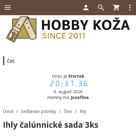
čas
Dnes je
štvrtok
20:37:36
6. august 2026
meniny má
Jozefína
Úvod
/
Sedlárske potreby
/
Šitie
/
Ihly
Ihly čalúnnické sada 3ks