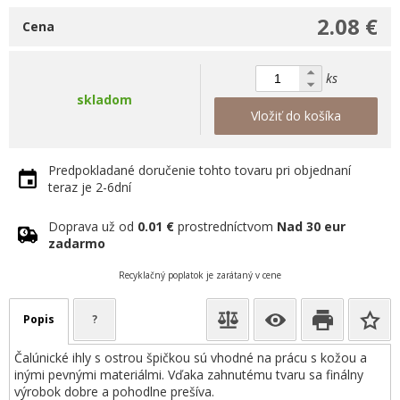
2.08 €
Cena
ks
skladom
Vložiť do košíka
Predpokladané doručenie tohto tovaru pri objednaní
teraz je 2-6dní
Doprava už od
0.01 €
prostredníctvom
Nad 30 eur
zadarmo
Recyklačný poplatok je zarátaný v cene
Popis
?
Čalúnické ihly s ostrou špičkou sú vhodné na prácu s kožou a
inými pevnými materiálmi. Vďaka zahnutému tvaru sa finálny
výrobok dobre a pohodlne prešíva.