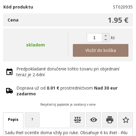
Kód produktu
ST020935
1.95 €
Cena
ks
skladom
Vložiť do košíka
Predpokladané doručenie tohto tovaru pri objednaní
teraz je 2-6dní
Doprava už od
0.01 €
prostredníctvom
Nad 30 eur
zadarmo
Recyklačný poplatok je zarátaný v cene
Popis
?
Sadu ihiel oceníte doma vždy po ruke. Obsahuje 6 ks ihiel - ihlu