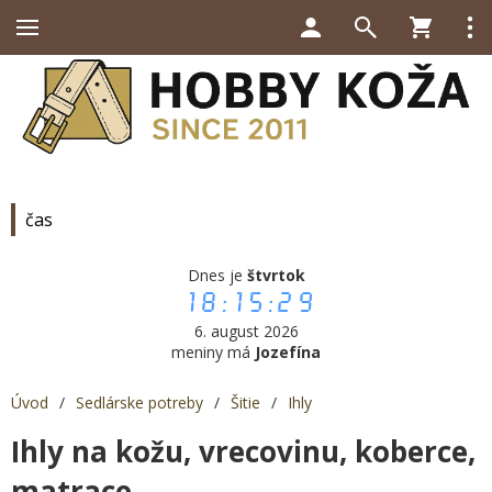
čas
Dnes je
štvrtok
18:15:29
6. august 2026
meniny má
Jozefína
Úvod
/
Sedlárske potreby
/
Šitie
/
Ihly
Ihly na kožu, vrecovinu, koberce,
matrace