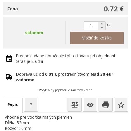
0.72 €
Cena
ks
skladom
Vložiť do košíka
Predpokladané doručenie tohto tovaru pri objednaní
teraz je 2-6dní
Doprava už od
0.01 €
prostredníctvom
Nad 30 eur
zadarmo
Recyklačný poplatok je zarátaný v cene
Popis
?
Vhodné pre vodítka malých plemien
Dĺžka 52mm
Rozvor : 6mm