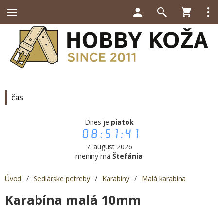
čas
Dnes je
piatok
08:51:41
7. august 2026
meniny má
Štefánia
Úvod
/
Sedlárske potreby
/
Karabíny
/
Malá karabína
Karabína malá 10mm