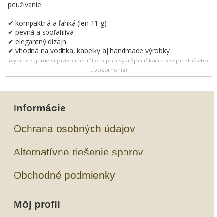
používanie.
✔ kompaktná a ľahká (len 11 g)
✔ pevná a spoľahlivá
✔ elegantný dizajn
✔ vhodná na vodítka, kabelky aj handmade výrobky
(vyhradzujeme si právo meniť tieto popisy a špecifikácie bez predošlého
upozornenia)
Informácie
Ochrana osobných údajov
Alternatívne riešenie sporov
Obchodné podmienky
Môj profil