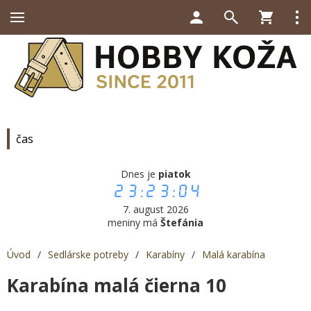
čas
Dnes je
piatok
23:23:04
7. august 2026
meniny má
Štefánia
Úvod
/
Sedlárske potreby
/
Karabíny
/
Malá karabína
Karabína malá čierna 10