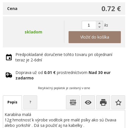
0.72 €
Cena
ks
skladom
Vložiť do košíka
Predpokladané doručenie tohto tovaru pri objednaní
teraz je 2-6dní
Doprava už od
0.01 €
prostredníctvom
Nad 30 eur
zadarmo
Recyklačný poplatok je zarátaný v cene
Popis
?
Karabína malá
12g hmotnosť k výrobe vodítok pre malé psíky ako sú čivava
alebo yorkshír . Dá sa použiť aj na kabelky .