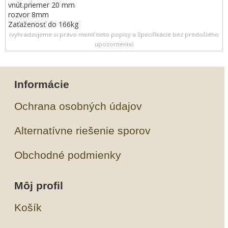
vnút.priemer 20 mm
rozvor 8mm
Zaťaženosť do 166kg
(vyhradzujeme si právo meniť tieto popisy a špecifikácie bez predošlého
upozornenia)
Informácie
Ochrana osobných údajov
Alternatívne riešenie sporov
Obchodné podmienky
Môj profil
Košík