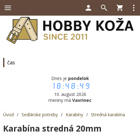
čas
Dnes je
pondelok
18:48:49
10. august 2026
meniny má
Vavrinec
Úvod
/
Sedlárske potreby
/
Karabíny
/
Stredná karabína
Karabína stredná 20mm