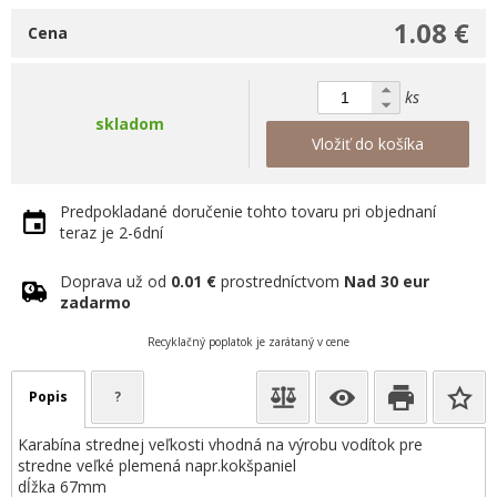
1.08 €
Cena
ks
skladom
Vložiť do košíka
Predpokladané doručenie tohto tovaru pri objednaní
teraz je 2-6dní
Doprava už od
0.01 €
prostredníctvom
Nad 30 eur
zadarmo
Recyklačný poplatok je zarátaný v cene
Popis
?
Karabína strednej veľkosti vhodná na výrobu vodítok pre
stredne veľké plemená napr.kokšpaniel
dĺžka 67mm