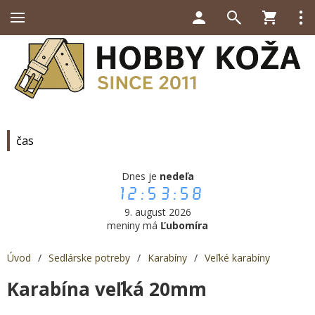
čas
Dnes je
nedeľa
12:53:58
9. august 2026
meniny má
Ľubomíra
Úvod
/
Sedlárske potreby
/
Karabíny
/
Veľké karabíny
Karabína veľká 20mm