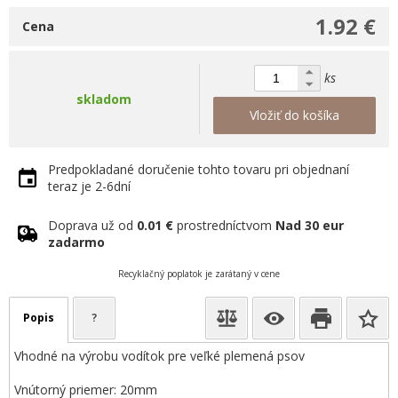
1.92 €
Cena
ks
skladom
Vložiť do košíka
Predpokladané doručenie tohto tovaru pri objednaní
teraz je 2-6dní
Doprava už od
0.01 €
prostredníctvom
Nad 30 eur
zadarmo
Recyklačný poplatok je zarátaný v cene
Popis
?
Vhodné na výrobu vodítok pre veľké plemená psov
Vnútorný priemer: 20mm