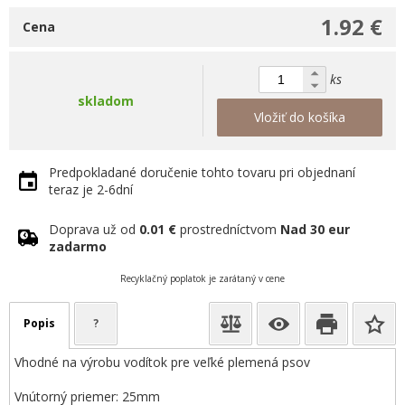
1.92 €
Cena
ks
skladom
Vložiť do košíka
Predpokladané doručenie tohto tovaru pri objednaní
teraz je 2-6dní
Doprava už od
0.01 €
prostredníctvom
Nad 30 eur
zadarmo
Recyklačný poplatok je zarátaný v cene
Popis
?
Vhodné na výrobu vodítok pre veľké plemená psov
Vnútorný priemer: 25mm