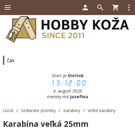
čas
Dnes je
štvrtok
13:12:00
6. august 2026
meniny má
Jozefína
Úvod
/
Sedlárske potreby
/
Karabíny
/
Veľké karabíny
Karabína veľká 25mm