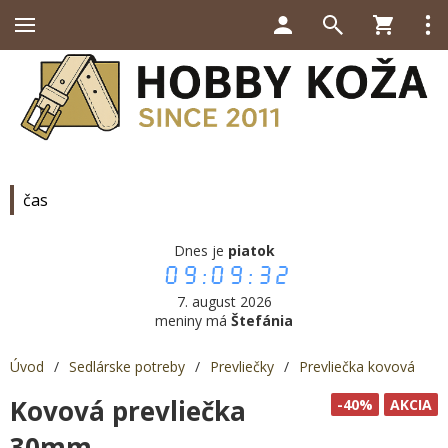
čas
Dnes je
piatok
09:09:32
7. august 2026
meniny má
Štefánia
Úvod
/
Sedlárske potreby
/
Prevliečky
/
Prevliečka kovová
Kovová prevliečka
-40%
AKCIA
30mm