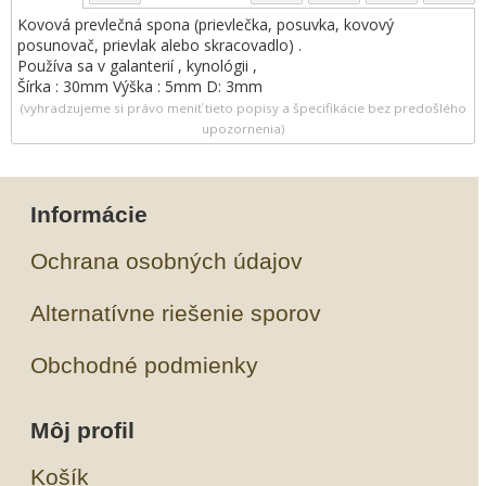
Kovová prevlečná spona (prievlečka, posuvka, kovový
posunovač, prievlak alebo skracovadlo) .
Používa sa v galanterií , kynológii ,
Šírka : 30mm Výška : 5mm D: 3mm
(vyhradzujeme si právo meniť tieto popisy a špecifikácie bez predošlého
upozornenia)
Informácie
Ochrana osobných údajov
Alternatívne riešenie sporov
Obchodné podmienky
Môj profil
Košík