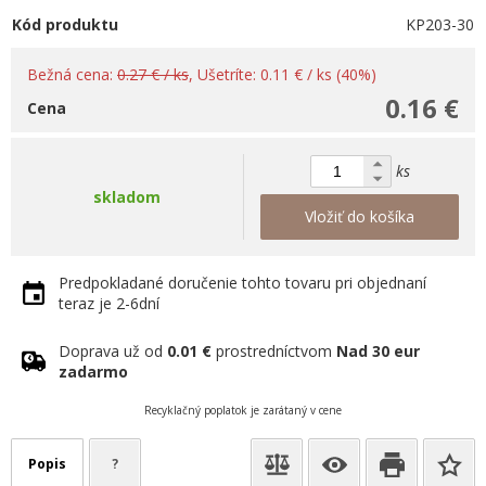
Kód produktu
KP203-30
Bežná cena:
0.27 € / ks
, Ušetríte: 0.11 € / ks (40%)
0.16 €
Cena
ks
skladom
Vložiť do košíka
Predpokladané doručenie tohto tovaru pri objednaní
teraz je 2-6dní
Doprava už od
0.01 €
prostredníctvom
Nad 30 eur
zadarmo
Recyklačný poplatok je zarátaný v cene
Popis
?