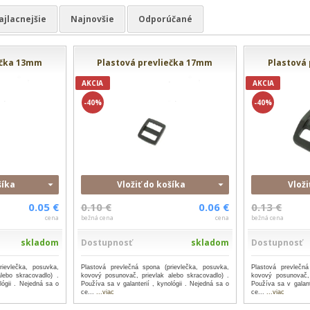
ajlacnejšie
Najnovšie
Odporúčané
ečka 13mm
Plastová prevliečka 17mm
Plastová
AKCIA
AKCIA
-40%
-40%
šíka
Vložiť do košíka
Vloži
0.05 €
0.10 €
0.06 €
0.13 €
cena
bežná cena
cena
bežná cena
skladom
Dostupnosť
skladom
Dostupnosť
rievlečka, posuvka,
Plastová prevlečná spona (prievlečka, posuvka,
Plastová prevlečná
lebo skracovadlo) .
kovový posunovač, prievlak alebo skracovadlo) .
kovový posunovač, 
lógii . Nejedná sa o
Používa sa v galanterií , kynológii . Nejedná sa o
Používa sa v galant
ce...
...viac
ce...
...viac