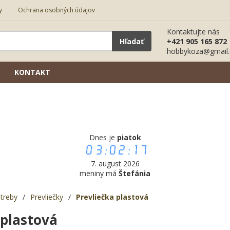
y
Ochrana osobných údajov
Kontaktujte nás
Hľadať
+421 905 165 872
hobbykoza@gmail
KONTAKT
Dnes je
piatok
03:02:18
7. august 2026
meniny má
Štefánia
treby
/
Prevliečky
/
Prevliečka plastová
 plastová