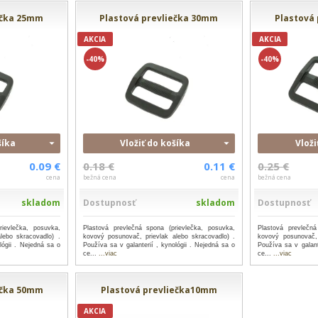
ečka 25mm
Plastová prevliečka 30mm
Plastová
AKCIA
AKCIA
-40%
-40%
šíka
Vložiť do košíka
Vloži
0.09 €
0.18 €
0.11 €
0.25 €
cena
bežná cena
cena
bežná cena
skladom
Dostupnosť
skladom
Dostupnosť
rievlečka, posuvka,
Plastová prevlečná spona (prievlečka, posuvka,
Plastová prevlečná
lebo skracovadlo) .
kovový posunovač, prievlak alebo skracovadlo) .
kovový posunovač, 
lógii . Nejedná sa o
Používa sa v galanterií , kynológii . Nejedná sa o
Používa sa v galant
ce...
...viac
ce...
...viac
ečka 50mm
Plastová prevliečka10mm
AKCIA