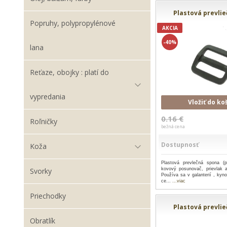
Plastová prevli
Popruhy, polypropylénové
AKCIA
-40%
lana
Reťaze, obojky : platí do
vypredania
Vložiť do ko
0.16 €
Roľničky
bežná cena
Dostupnosť
Koža
Plastová prevlečná spona (p
Svorky
kovový posunovač, prievlak a
Používa sa v galanterií , kyno
ce...
...viac
Priechodky
Plastová prevli
Obratlík