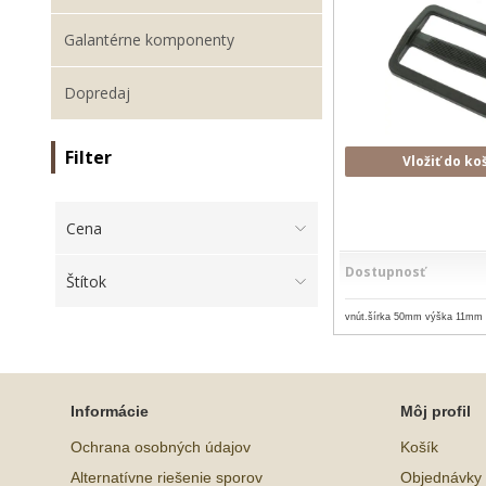
Galantérne komponenty
Dopredaj
Filter
Vložiť do ko
Cena
Dostupnosť
Štítok
vnút.šírka 50mm výška 11mm
Informácie
Môj profil
Ochrana osobných údajov
Košík
Alternatívne riešenie sporov
Objednávky