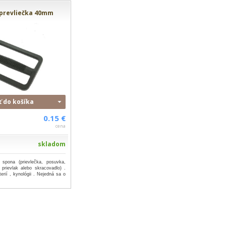
 prevliečka 40mm
ť do košíka
0.15 €
cena
skladom
 spona (prievlečka, posuvka,
prievlak alebo skracovadlo) .
erií , kynológii . Nejedná sa o