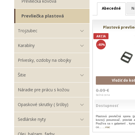
Prevliečka kovová
Abecedné
N
Prevliečka plastová
Plastová prevli
Trojzubec
AKCIA
Karabíny
-40%
Prívesky, ozdoby na obojky
Šitie
Vložiť do ko
Náradie pre prácu s kožou
0.09 €
bežná cena
Opaskové skrutky ( šróby)
Dostupnosť
Plastová prevlečná spona (p
Sedlárske nyty
kovový posunovač, prievlak a
Používa sa v galanterií , kyno
ce...
...viac
Olej, balzam, farby