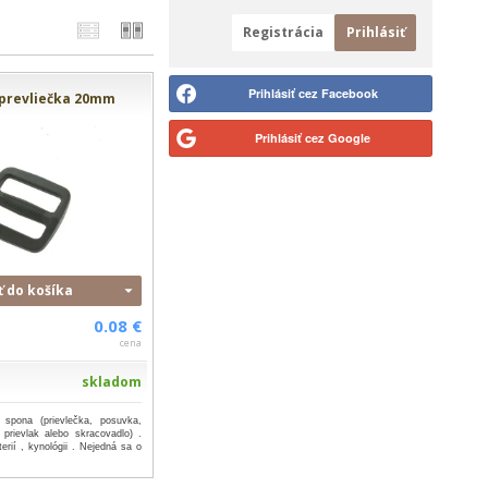
Registrácia
Prihlásiť
Prihlásiť cez Facebook
 prevliečka 20mm
Prihlásiť cez Google
ť do košíka
0.08 €
cena
skladom
 spona (prievlečka, posuvka,
prievlak alebo skracovadlo) .
erií , kynológii . Nejedná sa o