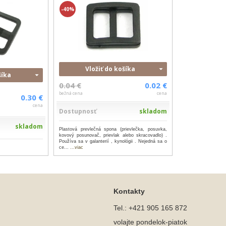
-40%
Vložiť do košíka
šíka
0.04 €
0.02 €
bežná cena
cena
0.30 €
cena
Dostupnosť
skladom
skladom
Plastová prevlečná spona (prievlečka, posuvka,
kovový posunovač, prievlak alebo skracovadlo) .
Používa sa v galanterií , kynológii . Nejedná sa o
ce...
...viac
Kontakty
Tel.: +421 905 165 872
volajte pondelok-piatok