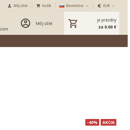
Môj účet
Košík
Slovenčina
EUR
je prázdny
Môj účet
za 0.00 €
.com
-40%
AKCIA