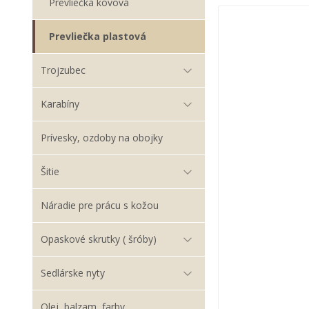
Prevliečka kovová
Prevliečka plastová
Trojzubec
Karabíny
Prívesky, ozdoby na obojky
Šitie
Náradie pre prácu s kožou
Opaskové skrutky ( šróby)
Sedlárske nyty
Olej, balzam, farby