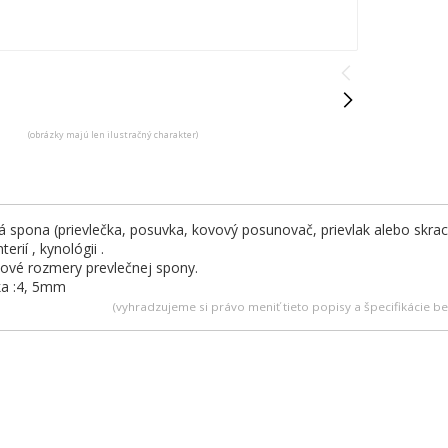
(obrázky majú len ilustračný charakter)
á spona (prievlečka, posuvka, kovový posunovač, prievlak alebo skrac
erií , kynológii .
ové rozmery prevlečnej spony.
ka :4, 5mm
(vyhradzujeme si právo meniť tieto popisy a špecifikácie 