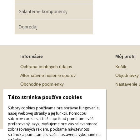
Galantérne komponenty
Dopredaj
Informácie
Môj profil
Ochrana osobných údajov
Košík
Alternatívne riešenie sporov
Objednávky
Obchodné podmienky
Nastavenie 
Táto stránka používa cookies
Súbory cookies používame pre správne fungovanie
našej webovej stránky a jej funkcií. Pomocou
súborov cookies si tiež napríklad pamätáme váš
preferovaný jazyk, zvyšujeme pre vás relevantnosť
zobrazovaných reklám, počítame návštevnosť
stránok a pamätáme si vaše nastavenia vykonané na
© 2026 WEXBO |
www.wexbo.com
|
Prihlásiť
stránke.