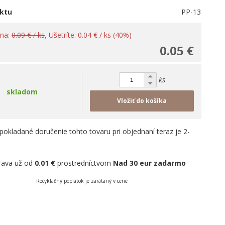
ktu
PP-13
ena:
0.09 € / ks
, Ušetríte: 0.04 € / ks (40%)
0.05 €
ks
skladom
Vložiť do košíka
pokladané doručenie tohto tovaru pri objednaní teraz je 2-
rava už od
0.01 €
prostredníctvom
Nad 30 eur zadarmo
Recyklačný poplatok je zarátaný v cene