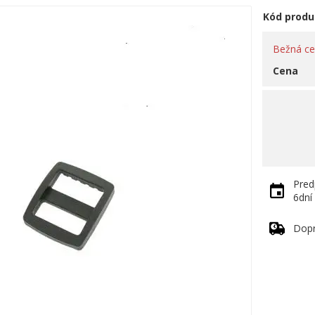
Kód produ
Bežná c
Cena
Pred
6dní
Dop