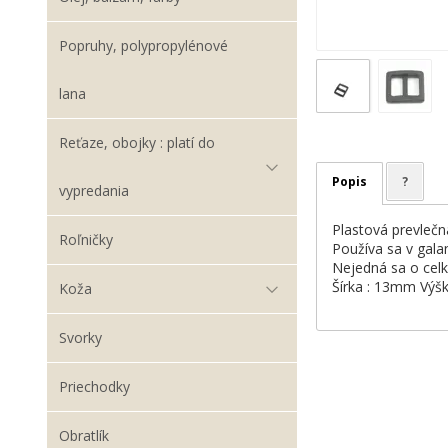
Popruhy, polypropylénové
lana
Reťaze, obojky : platí do
Popis
?
vypredania
Plastová prevlečn
Roľničky
Používa sa v galant
Nejedná sa o celk
Šírka : 13mm Výš
Koža
Svorky
Priechodky
Obratlík