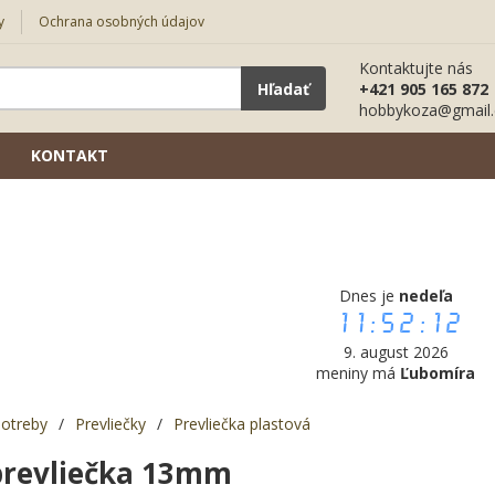
y
Ochrana osobných údajov
Kontaktujte nás
Hľadať
+421 905 165 872
hobbykoza@gmail
KONTAKT
Dnes je
nedeľa
11:52:13
9. august 2026
meniny má
Ľubomíra
potreby
/
Prevliečky
/
Prevliečka plastová
prevliečka 13mm