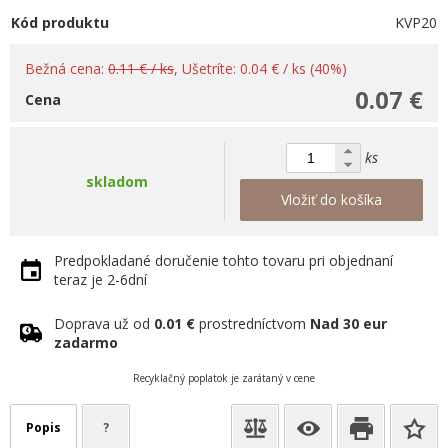
Kód produktu
KVP20
Bežná cena:
0.11 € / ks
, Ušetríte: 0.04 € / ks (40%)
0.07 €
Cena
ks
skladom
Vložiť do košíka
Predpokladané doručenie tohto tovaru pri objednaní
teraz je 2-6dní
Doprava už od
0.01 €
prostredníctvom
Nad 30 eur
zadarmo
Recyklačný poplatok je zarátaný v cene
Popis
?