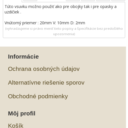
Túto vsuvku možno použiť ako pre obojky tak i pre opasky a
uzdičiek .
Vnútorný priemer : 20mm V: 10mm D: 2mm
(vyhradzujeme si právo meniť tieto popisy a špecifikácie bez predošlého
upozornenia)
Informácie
Ochrana osobných údajov
Alternatívne riešenie sporov
Obchodné podmienky
Môj profil
Košík