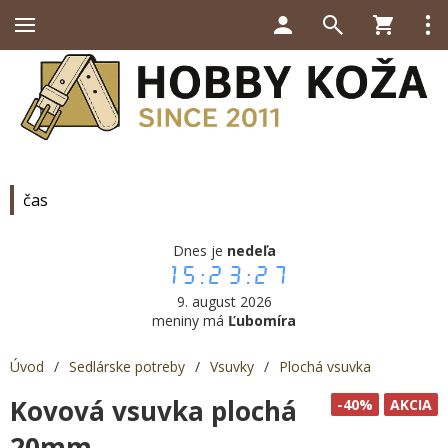
čas
Dnes je
nedeľa
15:23:27
9. august 2026
meniny má
Ľubomíra
Úvod
/
Sedlárske potreby
/
Vsuvky
/
Plochá vsuvka
Kovová vsuvka plochá
-40%
AKCIA
20mm