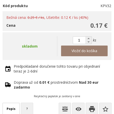
Kód produktu
KPV32
Bežná cena:
0.29 € / ks
, Ušetríte: 0.12 € / ks (40%)
0.17 €
Cena
ks
skladom
Vložiť do košíka
Predpokladané doručenie tohto tovaru pri objednaní
teraz je 2-6dní
Doprava už od
0.01 €
prostredníctvom
Nad 30 eur
zadarmo
Recyklačný poplatok je zarátaný v cene
Popis
?