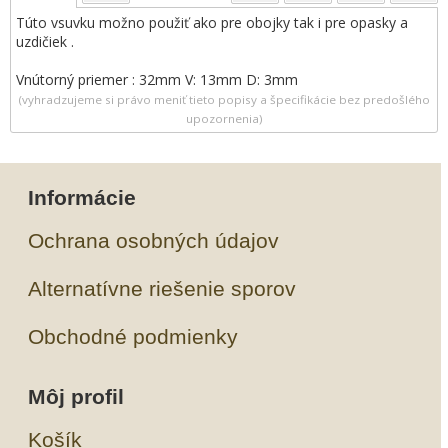
Túto vsuvku možno použiť ako pre obojky tak i pre opasky a
uzdičiek .
Vnútorný priemer : 32mm V: 13mm D: 3mm
(vyhradzujeme si právo meniť tieto popisy a špecifikácie bez predošlého
upozornenia)
Informácie
Ochrana osobných údajov
Alternatívne riešenie sporov
Obchodné podmienky
Môj profil
Košík