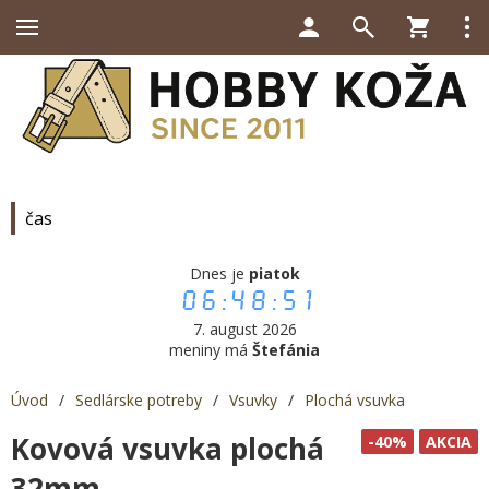
čas
Dnes je
piatok
06:48:51
7. august 2026
meniny má
Štefánia
Úvod
/
Sedlárske potreby
/
Vsuvky
/
Plochá vsuvka
Kovová vsuvka plochá
-40%
AKCIA
32mm