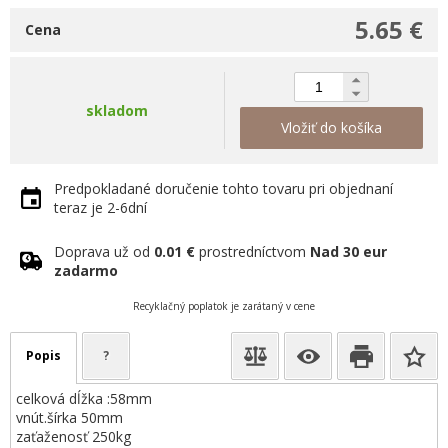
5.65 €
Cena
skladom
Vložiť do košíka
Predpokladané doručenie tohto tovaru pri objednaní
teraz je 2-6dní
Doprava už od
0.01 €
prostredníctvom
Nad 30 eur
zadarmo
Recyklačný poplatok je zarátaný v cene
Popis
?
celková dĺžka :58mm
vnút.šírka 50mm
zaťaženosť 250kg