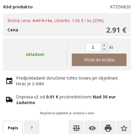
Kód produktu
KTD50820
Bežná cena:
4.47 € / ks
, Ušetríte: 1.56 € / ks (35%)
2.91 €
Cena
ks
skladom
Vložiť do košíka
Predpokladané doručenie tohto tovaru pri objednaní
teraz je 2-6dní
Doprava už od
0.01 €
prostredníctvom
Nad 30 eur
zadarmo
Recyklačný poplatok je zarátaný v cene
Popis
?