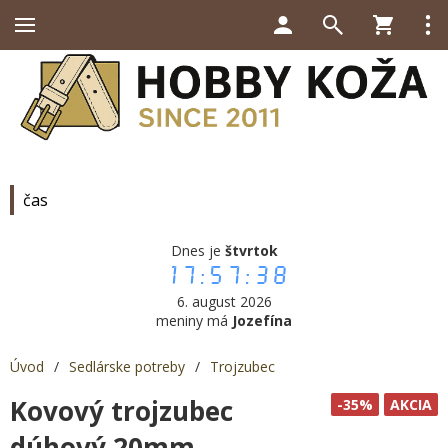
čas
Dnes je
štvrtok
17:57:39
6. august 2026
meniny má
Jozefína
Úvod
/
Sedlárske potreby
/
Trojzubec
Kovový trojzubec
-35%
AKCIA
dúhový 20mm