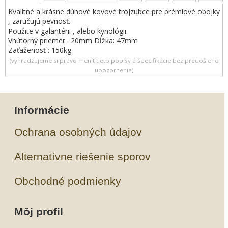
Kvalitné a krásne dúhové kovové trojzubce pre prémiové obojky
, zaručujú pevnosť.
Použite v galantérii , alebo kynológii.
Vnútorný priemer . 20mm Dĺžka: 47mm
Zaťaženosť : 150kg
(vyhradzujeme si právo meniť tieto popisy a špecifikácie bez predošlého
upozornenia)
Informácie
Ochrana osobných údajov
Alternatívne riešenie sporov
Obchodné podmienky
Môj profil