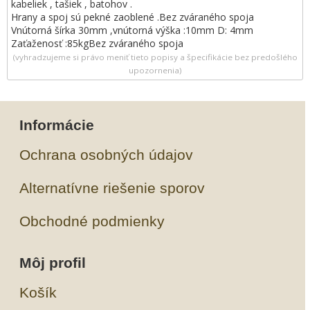
kabeliek , tašiek , batohov .
Hrany a spoj sú pekné zaoblené .Bez zváraného spoja
Vnútorná šírka 30mm ,vnútorná výška :10mm D: 4mm
Zaťaženosť :85kgBez zváraného spoja
(vyhradzujeme si právo meniť tieto popisy a špecifikácie bez predošlého
upozornenia)
Informácie
Ochrana osobných údajov
Alternatívne riešenie sporov
Obchodné podmienky
Môj profil
Košík