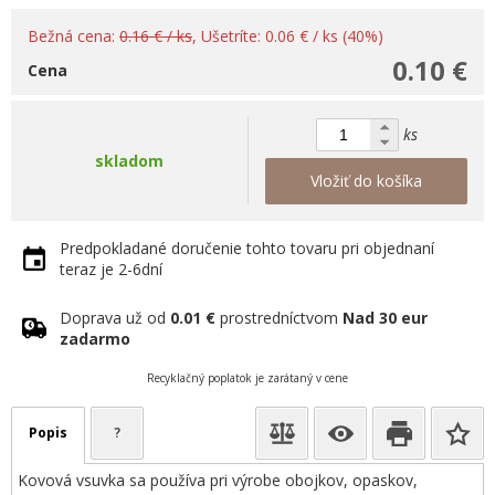
Bežná cena:
0.16 € / ks
, Ušetríte: 0.06 € / ks (40%)
0.10 €
Cena
ks
skladom
Vložiť do košíka
Predpokladané doručenie tohto tovaru pri objednaní
teraz je 2-6dní
Doprava už od
0.01 €
prostredníctvom
Nad 30 eur
zadarmo
Recyklačný poplatok je zarátaný v cene
Popis
?
Kovová vsuvka sa používa pri výrobe obojkov, opaskov,