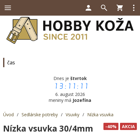
čas
Dnes je
štvrtok
13:11:11
6. august 2026
meniny má
Jozefína
Úvod
/
Sedlárske potreby
/
Vsuvky
/
Nízka vsuvka
Nízka vsuvka 30/4mm
-40%
AKCIA