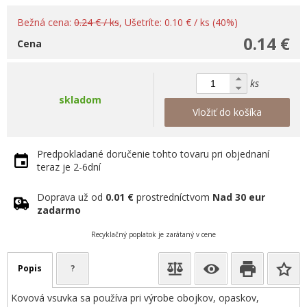
Bežná cena:
0.24 € / ks
, Ušetríte: 0.10 € / ks (40%)
0.14 €
Cena
ks
skladom
Vložiť do košíka
Predpokladané doručenie tohto tovaru pri objednaní
teraz je 2-6dní
Doprava už od
0.01 €
prostredníctvom
Nad 30 eur
zadarmo
Recyklačný poplatok je zarátaný v cene
Popis
?
Kovová vsuvka sa používa pri výrobe obojkov, opaskov,