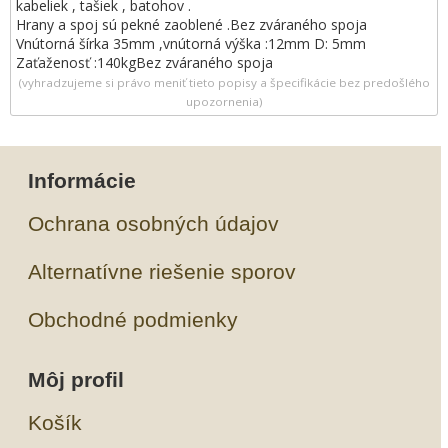
kabeliek , tašiek , batohov .
Hrany a spoj sú pekné zaoblené .Bez zváraného spoja
Vnútorná šírka 35mm ,vnútorná výška :12mm D: 5mm
Zaťaženosť :140kgBez zváraného spoja
(vyhradzujeme si právo meniť tieto popisy a špecifikácie bez predošlého
upozornenia)
Informácie
Ochrana osobných údajov
Alternatívne riešenie sporov
Obchodné podmienky
Môj profil
Košík