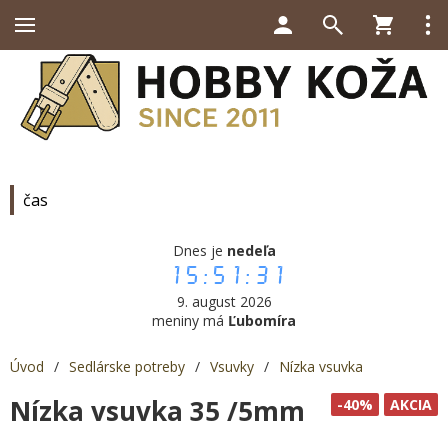
čas
Dnes je
nedeľa
15:51:31
9. august 2026
meniny má
Ľubomíra
Úvod
/
Sedlárske potreby
/
Vsuvky
/
Nízka vsuvka
Nízka vsuvka 35 /5mm
-40%
AKCIA