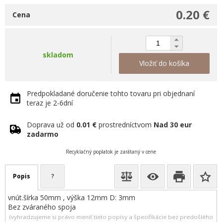
0.20 €
Cena
skladom
Vložiť do košíka
Predpokladané doručenie tohto tovaru pri objednaní
teraz je 2-6dní
Doprava už od
0.01 €
prostredníctvom
Nad 30 eur
zadarmo
Recyklačný poplatok je zarátaný v cene
Popis
?
vnút.šírka 50mm , výška 12mm D: 3mm
Bez zváraného spoja
(vyhradzujeme si právo meniť tieto popisy a špecifikácie bez predošlého