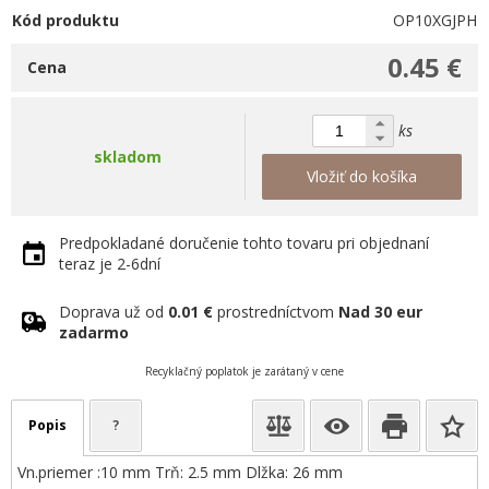
Kód produktu
OP10XGJPH
0.45 €
Cena
ks
skladom
Vložiť do košíka
Predpokladané doručenie tohto tovaru pri objednaní
teraz je 2-6dní
Doprava už od
0.01 €
prostredníctvom
Nad 30 eur
zadarmo
Recyklačný poplatok je zarátaný v cene
Popis
?
Vn.priemer :10 mm Trň: 2.5 mm Dlžka: 26 mm