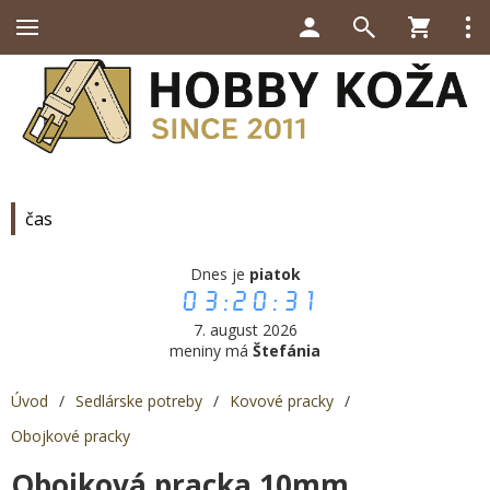
čas
Dnes je
piatok
03:20:31
7. august 2026
meniny má
Štefánia
Úvod
/
Sedlárske potreby
/
Kovové pracky
/
Obojkové pracky
Obojková pracka 10mm