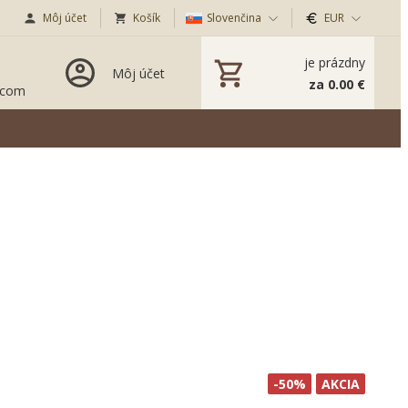
Môj účet
Košík
Slovenčina
EUR
je prázdny
Môj účet
za 0.00 €
.com
-50%
AKCIA