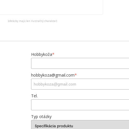
(obrázky majú len ilustračný charakter)
Hobbykoža
*
hobbykoza@gmail.com
*
Tel.
Typ otázky