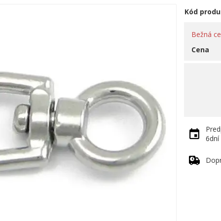
Kód produ
Bežná c
Cena
Pred
6dní
Dop