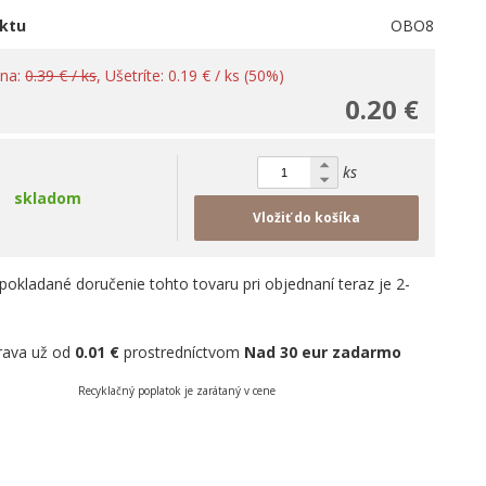
ktu
OBO8
ena:
0.39 € / ks
, Ušetríte: 0.19 € / ks (50%)
0.20 €
ks
skladom
Vložiť do košíka
pokladané doručenie tohto tovaru pri objednaní teraz je 2-
rava už od
0.01 €
prostredníctvom
Nad 30 eur zadarmo
Recyklačný poplatok je zarátaný v cene