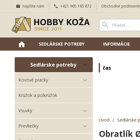
napíšte nám
+421 905 165 872
Obchodné podmienk
SEDLÁRSKE POTREBY
INFORMÁCIE
Sedlárske potreby
čas
Kovové pracky
Krúžok a polkrúžok
Vsuvky
Úvod
/
Sedlárske 
Prevliečky
Obratlík 