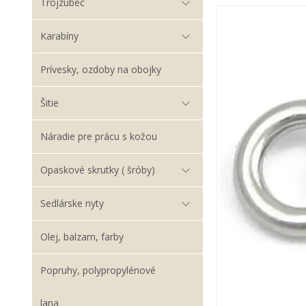
Trojzubec
Karabíny
Prívesky, ozdoby na obojky
Šitie
Náradie pre prácu s kožou
Opaskové skrutky ( šróby)
Sedlárske nyty
Olej, balzam, farby
Popruhy, polypropylénové
lana