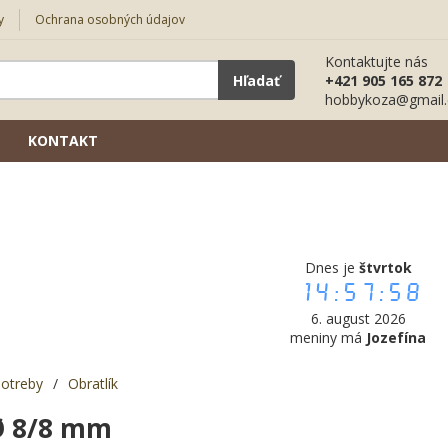
y
Ochrana osobných údajov
Kontaktujte nás
Hľadať
+421 905 165 872
hobbykoza@gmail
KONTAKT
Dnes je
štvrtok
14:57:59
6. august 2026
meniny má
Jozefína
potreby
/
Obratlík
Ø 8/8 mm