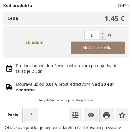
Kód produktu
OH25
1.45 €
Cena
ks
skladom
Vložiť do košíka
Predpokladané doručenie tohto tovaru pri objednaní
teraz je 2-6dní
Doprava už od
0.01 €
prostredníctvom
Nad 30 eur
zadarmo
Recyklačný poplatok je zarátaný v cene
Popis
?
Ohlávková pracka je nepostrádateľná časť kovania pri výrobe