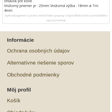
ohlávok pre kone .
Vnútorný priemer je : 25mm Vnútorná výška : 18mm ø Trn:
4mm
(vyhradzujeme si právo meniť tieto popisy a špecifikácie bez predošlého
upozornenia)
Informácie
Ochrana osobných údajov
Alternatívne riešenie sporov
Obchodné podmienky
Môj profil
Košík