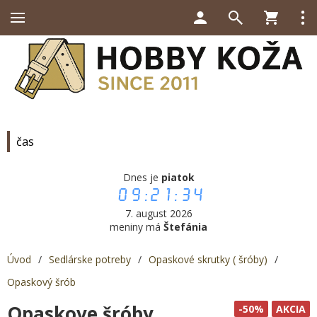
čas
Dnes je
piatok
09:21:35
7. august 2026
meniny má
Štefánia
Úvod
/
Sedlárske potreby
/
Opaskové skrutky ( šróby)
/
Opaskový šrób
Opaskove šróby
-50%
AKCIA