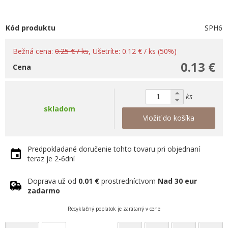
Kód produktu
SPH6
Bežná cena:
0.25 € / ks
, Ušetríte: 0.12 € / ks (50%)
0.13 €
Cena
ks
skladom
Vložiť do košíka
Predpokladané doručenie tohto tovaru pri objednaní
teraz je 2-6dní
Doprava už od
0.01 €
prostredníctvom
Nad 30 eur
zadarmo
Recyklačný poplatok je zarátaný v cene