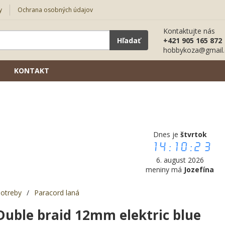
y
Ochrana osobných údajov
Kontaktujte nás
Hľadať
+421 905 165 872
hobbykoza@gmail
KONTAKT
Dnes je
štvrtok
14:10:24
6. august 2026
meniny má
Jozefína
potreby
/
Paracord laná
Duble braid 12mm elektric blue