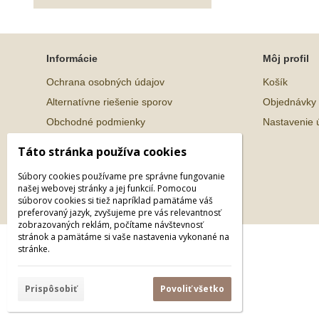
Informácie
Môj profil
Ochrana osobných údajov
Košík
Alternatívne riešenie sporov
Objednávky
Obchodné podmienky
Nastavenie 
Táto stránka používa cookies
Súbory cookies používame pre správne fungovanie
našej webovej stránky a jej funkcií. Pomocou
súborov cookies si tiež napríklad pamätáme váš
preferovaný jazyk, zvyšujeme pre vás relevantnosť
zobrazovaných reklám, počítame návštevnosť
stránok a pamätáme si vaše nastavenia vykonané na
© 2026 WEXBO |
www.wexbo.com
|
Prihlásiť
stránke.
Prispôsobiť
Povoliť všetko