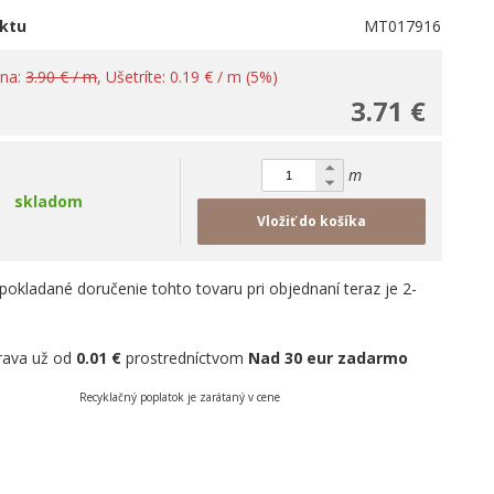
ktu
MT017916
ena:
3.90 € / m
, Ušetríte: 0.19 € / m (5%)
3.71 €
m
skladom
Vložiť do košíka
pokladané doručenie tohto tovaru pri objednaní teraz je 2-
rava už od
0.01 €
prostredníctvom
Nad 30 eur zadarmo
Recyklačný poplatok je zarátaný v cene