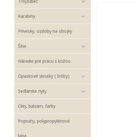
Trojzubec
Karabíny
Prívesky, ozdoby na obojky
Šitie
Náradie pre prácu s kožou
Opaskové skrutky ( šróby)
Sedlárske nyty
Olej, balzam, farby
Popruhy, polypropylénové
lana