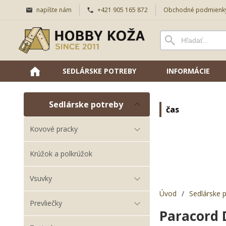
napíšte nám
+421 905 165 872
Obchodné podmienk
SEDLÁRSKE POTREBY
INFORMÁCIE
Sedlárske potreby
čas
Kovové pracky
Krúžok a polkrúžok
Vsuvky
Úvod
/
Sedlárske 
Prevliečky
Paracord 