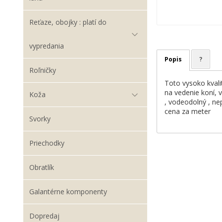
Reťaze, obojky : platí do
vypredania
Popis
?
Roľničky
Toto vysoko kvali
na vedenie koní, v
Koža
, vodeodolný , nep
cena za meter
Svorky
Priechodky
Obratlík
Galantérne komponenty
Dopredaj