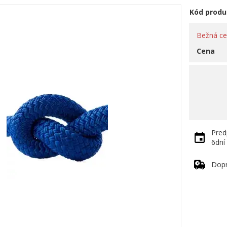
Kód produ
Bežná c
Cena
Pred
6dní
Dop