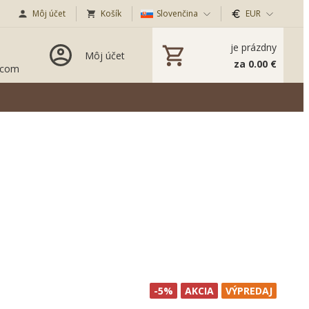
Môj účet
Košík
Slovenčina
EUR
je prázdny
Môj účet
za 0.00 €
.com
-5%
AKCIA
VÝPREDAJ