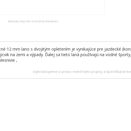
(obrázky majú len ilustračný charakter)
tné 12 mm lano s dvojitým opletením je vynikajúce pre jazdecké (kons
ýcvik na zemi a výpady. Ďalej sa tieto laná používajú na vodné športy
lesnivie ,
(vyhradzujeme si právo meniť tieto popisy a špecifikácie 