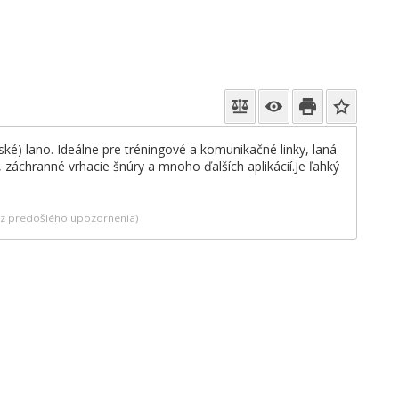
ké) lano. Ideálne pre tréningové a komunikačné linky, laná
, záchranné vrhacie šnúry a mnoho ďalších aplikácií.Je ľahký
bez predošlého upozornenia)