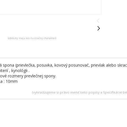
(obrázky majú len ilustračný charakter)
á spona (prievlečka, posuvka, kovový posunovač, prievlak alebo skrac
erií , kynológii .
ové rozmery prevlečnej spony.
ka : 10mm
(vyhradzujeme si právo meniť tieto popisy a špecifikácie 