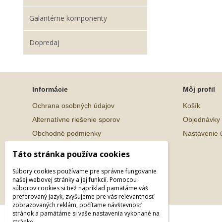
Galantérne komponenty
Dopredaj
Informácie
Môj profil
Ochrana osobných údajov
Košík
Alternatívne riešenie sporov
Objednávky
Obchodné podmienky
Nastavenie 
Táto stránka používa cookies
Súbory cookies používame pre správne fungovanie
našej webovej stránky a jej funkcií. Pomocou
súborov cookies si tiež napríklad pamätáme váš
preferovaný jazyk, zvyšujeme pre vás relevantnosť
zobrazovaných reklám, počítame návštevnosť
stránok a pamätáme si vaše nastavenia vykonané na
© 2026 WEXBO |
www.wexbo.com
|
Prihlásiť
stránke.