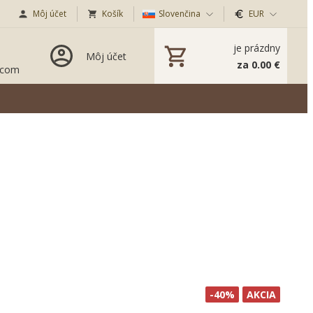
Môj účet
Košík
Slovenčina
EUR
je prázdny
Môj účet
za 0.00 €
.com
-40%
AKCIA