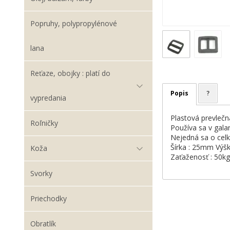
Popruhy, polypropylénové
lana
Reťaze, obojky : platí do
Popis
?
vypredania
Plastová prevlečn
Roľničky
Používa sa v galant
Nejedná sa o celk
Šírka : 25mm Výš
Koža
Zaťaženosť : 50kg
Svorky
Priechodky
Obratlík