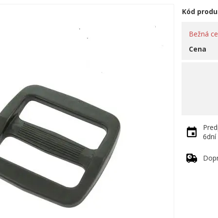
Kód produ
Bežná c
Cena
Pred
6dní
Dop