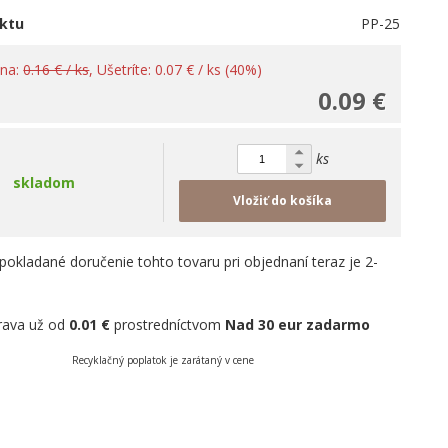
ktu
PP-25
ena:
0.16 € / ks
, Ušetríte: 0.07 € / ks (40%)
0.09 €
ks
skladom
Vložiť do košíka
pokladané doručenie tohto tovaru pri objednaní teraz je 2-
rava už od
0.01 €
prostredníctvom
Nad 30 eur zadarmo
Recyklačný poplatok je zarátaný v cene