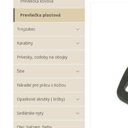
Prevliečka kovová
Prevliečka plastová
Trojzubec
Karabíny
Prívesky, ozdoby na obojky
Šitie
Náradie pre prácu s kožou
Opaskové skrutky ( šróby)
Sedlárske nyty
Olej, balzam, farby