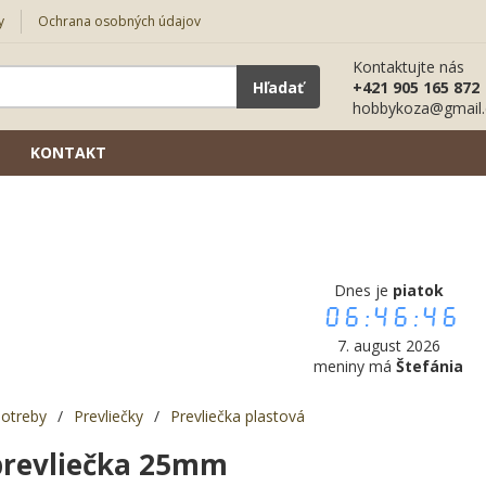
y
Ochrana osobných údajov
Kontaktujte nás
Hľadať
+421 905 165 872
hobbykoza@gmail
KONTAKT
Dnes je
piatok
06:46:47
7. august 2026
meniny má
Štefánia
potreby
/
Prevliečky
/
Prevliečka plastová
prevliečka 25mm