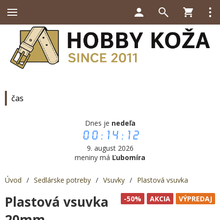
čas
Dnes je
nedeľa
00:14:12
9. august 2026
meniny má
Ľubomíra
Úvod
/
Sedlárske potreby
/
Vsuvky
/
Plastová vsuvka
Plastová vsuvka
-50%
AKCIA
VÝPREDAJ
20mm