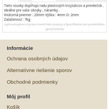
Tieto vsuvky dopĺňajú radu plastových trojzubcov a prevliečok .
Ideálne pre vaše obojky , náramky .
Vnútorná priemer : 20mm Výška : 4mm D: 2mm
Zaťaženosť : 7kg
(vyhradzujeme si právo meniť tieto popisy a špecifikácie bez predošlého
upozornenia)
Informácie
Ochrana osobných údajov
Alternatívne riešenie sporov
Obchodné podmienky
Môj profil
Košík