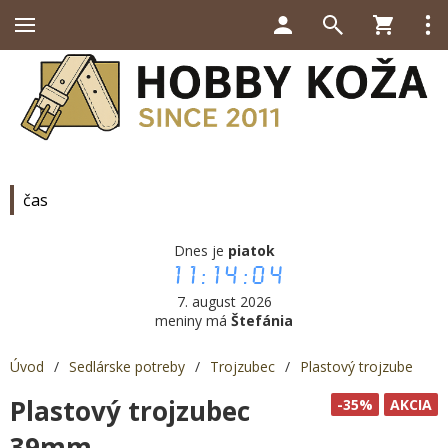
čas
Dnes je
piatok
11:14:05
7. august 2026
meniny má
Štefánia
Úvod
/
Sedlárske potreby
/
Trojzubec
/
Plastový trojzube
Plastový trojzubec
-35%
AKCIA
39mm