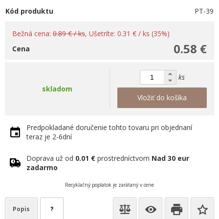
Kód produktu
PT-39
Bežná cena:
0.89 € / ks
, Ušetríte: 0.31 € / ks (35%)
0.58 €
Cena
ks
skladom
Vložiť do košíka
Predpokladané doručenie tohto tovaru pri objednaní
teraz je 2-6dní
Doprava už od
0.01 €
prostredníctvom
Nad 30 eur
zadarmo
Recyklačný poplatok je zarátaný v cene
Popis
?