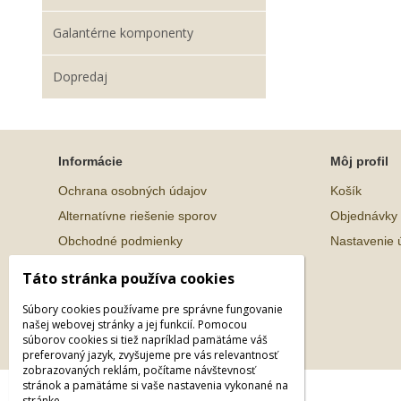
Galantérne komponenty
Dopredaj
Informácie
Môj profil
Ochrana osobných údajov
Košík
Alternatívne riešenie sporov
Objednávky
Obchodné podmienky
Nastavenie 
Táto stránka používa cookies
Súbory cookies používame pre správne fungovanie
našej webovej stránky a jej funkcií. Pomocou
súborov cookies si tiež napríklad pamätáme váš
preferovaný jazyk, zvyšujeme pre vás relevantnosť
zobrazovaných reklám, počítame návštevnosť
stránok a pamätáme si vaše nastavenia vykonané na
© 2026 WEXBO |
www.wexbo.com
|
Prihlásiť
stránke.