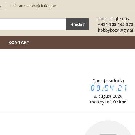
y
Ochrana osobných údajov
Kontaktujte nás
Hľadať
+421 905 165 872
hobbykoza@gmail
KONTAKT
Dnes je
sobota
09:54:22
8. august 2026
meniny má
Oskar