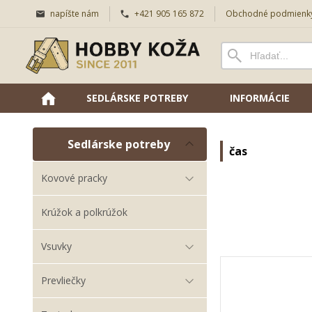
napíšte nám
+421 905 165 872
Obchodné podmienk
SEDLÁRSKE POTREBY
INFORMÁCIE
Sedlárske potreby
čas
Kovové pracky
Krúžok a polkrúžok
Vsuvky
Prevliečky