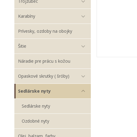
Trojzubec
Karabíny
Prívesky, ozdoby na obojky
Šitie
Náradie pre prácu s kožou
Opaskové skrutky ( šróby)
Sedlárske nyty
Sedlárske nyty
Ozdobné nyty
Olej, balzam, farby