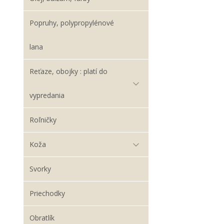
Popruhy, polypropylénové
lana
Reťaze, obojky : platí do
vypredania
Roľničky
Koža
Svorky
Priechodky
Obratlík