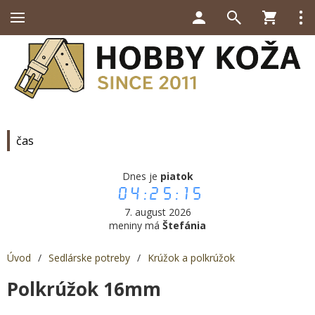
čas
Dnes je
piatok
04:25:15
7. august 2026
meniny má
Štefánia
Úvod
/
Sedlárske potreby
/
Krúžok a polkrúžok
Polkrúžok 16mm