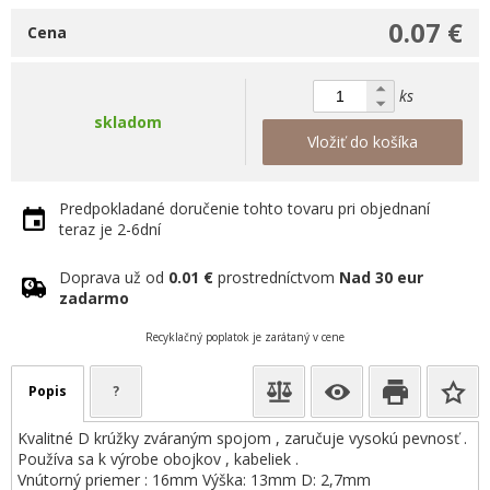
0.07 €
Cena
ks
skladom
Vložiť do košíka
Predpokladané doručenie tohto tovaru pri objednaní
teraz je 2-6dní
Doprava už od
0.01 €
prostredníctvom
Nad 30 eur
zadarmo
Recyklačný poplatok je zarátaný v cene
Popis
?
Kvalitné D krúžky zváraným spojom , zaručuje vysokú pevnosť .
Používa sa k výrobe obojkov , kabeliek .
Vnútorný priemer : 16mm Výška: 13mm D: 2,7mm